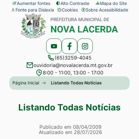
Seção
Ir
Aumentar fontes
Alto Contraste
Mapa do Site
Fonte para Dislexia
Cookies
Sobre Acessibilidade
de
para
Abrir
Seção
atalhos
o
preferências
do
e
conteúdo
de
menu
links
[alt+1]
cookies
principal
Acessar
Acessar
Acessar
de
Ir
(65)3259-4045
a
a
a
acessibilidade
para
ouvidoria@novalacerda.mt.gov.br
Rede
Rede
Rede
o
8:00 - 11:00, 13:00 - 17:00
Social
Social
Social
menu
Seção
Página Inicial
Listando Todas Notícias
Youtube
Facebook
Instagram
[alt+2]
do
Ir
menu
Listando Todas Notícias
para
principal
a
Página Listando Todas No
busca
Informações
Publicado em
08/04/2009
Atualizado em
28/07/2026
[alt+3]