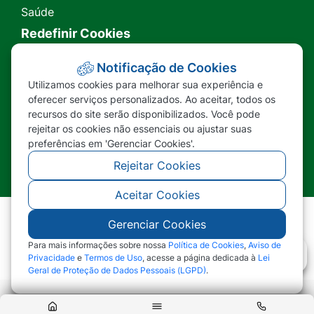
Saúde
Redefinir Cookies
Transparência
Notificação de Cookies
Utilizamos cookies para melhorar sua experiência e
Ouvidoria
oferecer serviços personalizados. Ao aceitar, todos os
recursos do site serão disponibilizados. Você pode
SIC
rejeitar os cookies não essenciais ou ajustar suas
preferências em 'Gerenciar Cookies'.
Rejeitar Cookies
Aceitar Cookies
Gerenciar Cookies
©2026 - Prefeitura Municipal de Nova Lacerda -
MT - Todos os direitos reservados
Para mais informações sobre nossa
Política de Cookies
,
Aviso de
Privacidade
e
Termos de Uso
, acesse a página dedicada à
Lei
Geral de Proteção de Dados Pessoais (LGPD)
.
Abr