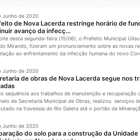
e Junho de 2020
feito de Nova Lacerda restringe horário de fu
inuir avanço da infecç…
oite desta segunda-feira (15/06), o Prefeito Municipal Uils
ldo Mirando, fizeram um pronunciamento sobre as novas re
elação ao enfrentamento da infecção humana do novo Coro
e Junho de 2020
retaria de obras de Nova Lacerda segue nos tr
radas
o sequência aos trabalhos de manutenção e recuperação de
meio da Secretaria Municipal de Obras, realizou serviços de
utado na travessia do Rio Galera até o portão da Minera
e Junho de 2020
paração do solo para a construção da Unidade