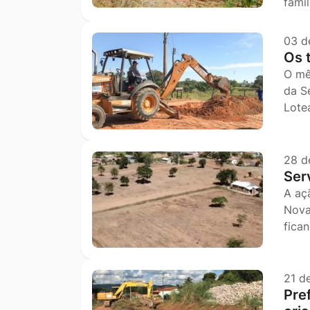
fami
03 d
Os 
O mê
da S
Lote
28 d
Ser
A aç
Nova
fic
21 d
Pref