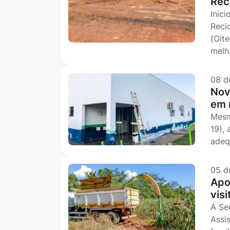
Rec
Inic
Reci
(Oit
mel
08 d
Nov
em 
Mesm
19),
adeq
05 d
Apo
vis
A Se
Assi