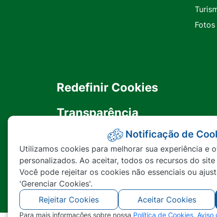
Turis
Fotos
Redefinir Cookies
Transparência
Notificação de Coo
Ouvidoria
Utilizamos cookies para melhorar sua experiência e o
personalizados. Ao aceitar, todos os recursos do site
SIC
Você pode rejeitar os cookies não essenciais ou ajus
'Gerenciar Cookies'.
Rejeitar Cookies
Aceitar Cookies
Para mais informações sobre nossa
Política de Cookies
,
Aviso