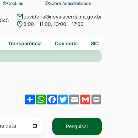
Cookies
Sobre Acessibilidade
Abrir
preferências
ouvidoria@novalacerda.mt.gov.br
4045
8:00 - 11:00, 13:00 - 17:00
de
cookies
Transparência
Ouvidoria
SIC
Share
WhatsApp
Facebook
Twitter
Email
Gmail
Print
Pesquisar