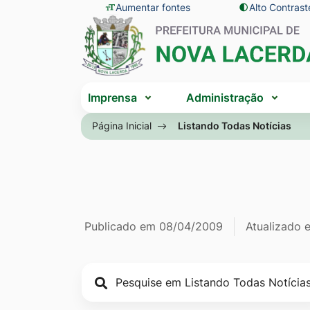
Seção
Ir
Aumentar fontes
Alto Contrast
Seção
de
para
do
atalhos
o
menu
e
conteúdo
principal
Seção
links
[alt+1]
Imprensa
Administração
do
de
Ir
menu
Página Inicial
Listando Todas Notícias
acessibilidade
para
principal
o
menu
[alt+2]
Ir
Página Listan
Informações
Publicado em
08/04/2009
Atualizado
para
a
de
busca
publicação
[alt+3]