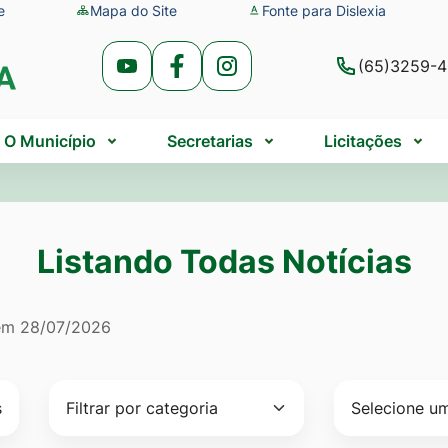
e
Mapa do Site
Fonte para Dislexia
(65)3259-
Acessar
Acessar
Acessar
a
a
a
Rede
Rede
Rede
O Município
Secretarias
Licitações
Social
Social
Social
Youtube
Facebook
Instagram
Listando Todas Notícias
do Todas Notícias
 em
28/07/2026