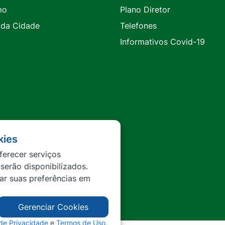
mo
Plano Diretor
 da Cidade
Telefones
Informativos Covid-19
kies
ferecer serviços
 serão disponibilizados.
tar suas preferências em
Gerenciar Cookies
 de Privacidade
e
Termos de Uso
,