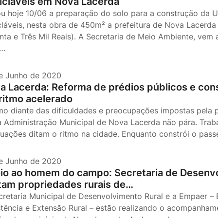
icláveis em Nova Lacerda
iou hoje 10/06 a preparação do solo para a construção da 
cláveis, nesta obra de 450m² a prefeitura de Nova Lacerda 
enta e Três Mil Reais). A Secretaria de Meio Ambiente, ve
h…
e Junho de 2020
a Lacerda: Reforma de prédios públicos e co
ritmo acelerado
o diante das dificuldades e preocupações impostas pela 
 a Administração Municipal de Nova Lacerda não pára. Trab
uações ditam o ritmo na cidade. Enquanto constrói o pass
e Junho de 2020
io ao homem do campo: Secretaria de Desenvo
itam propriedades rurais de…
cretaria Municipal de Desenvolvimento Rural e a Empaer –
stência e Extensão Rural – estão realizando o acompanhame