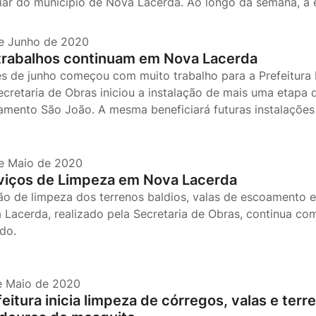
liar do município de Nova Lacerda. Ao longo da semana, a e
e Junho de 2020
trabalhos continuam em Nova Lacerda
s de junho começou com muito trabalho para a Prefeitura 
ecretaria de Obras iniciou a instalação de mais uma etapa 
amento São João. A mesma beneficiará futuras instalações 
e Maio de 2020
viços de Limpeza em Nova Lacerda
ão de limpeza dos terrenos baldios, valas de escoamento 
 Lacerda, realizado pela Secretaria de Obras, continua co
ando.
e Maio de 2020
eitura inicia limpeza de córregos, valas e terr