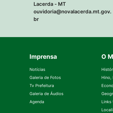
Lacerda - MT
ouvidoria@novalacerda.mt.gov.
br
Imprensa
O M
Seção do Rodapé e Contato
Notícias
Histór
Galeria de Fotos
Hino,
Tv Prefeitura
Econ
Galeria de Áudios
Geogr
Agenda
Links 
Local