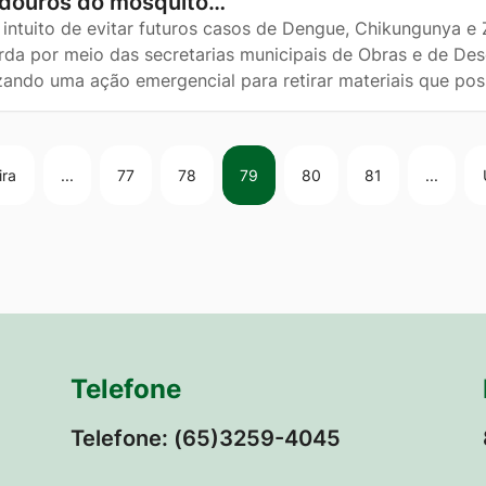
adouros do mosquito…
intuito de evitar futuros casos de Dengue, Chikungunya e Z
rda por meio das secretarias municipais de Obras e de De
izando uma ação emergencial para retirar materiais que p
ira
...
77
78
79
80
81
...
Telefone
Telefone: (65)3259-4045