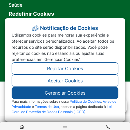
Saúde
Redefinir Cookies
Transparência
Notificação de Cookies
Utilizamos cookies para melhorar sua experiência e
Ouvidoria
oferecer serviços personalizados. Ao aceitar, todos os
recursos do site serão disponibilizados. Você pode
SIC
rejeitar os cookies não essenciais ou ajustar suas
preferências em 'Gerenciar Cookies'.
Rejeitar Cookies
Aceitar Cookies
Gerenciar Cookies
©2026 - Prefeitura Municipal de Nova Lacerda -
MT - Todos os direitos reservados
Para mais informações sobre nossa
Política de Cookies
,
Aviso de
Privacidade
e
Termos de Uso
, acesse a página dedicada à
Lei
Geral de Proteção de Dados Pessoais (LGPD)
.
Abr