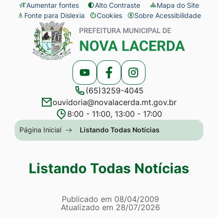
Seção
Ir
Aumentar fontes
Alto Contraste
Mapa do Site
Fonte para Dislexia
Cookies
Sobre Acessibilidade
de
para
Abrir
Seção
atalhos
o
preferências
do
e
conteúdo
de
menu
links
[alt+1]
cookies
principal
Acessar
Acessar
Acessar
de
Ir
(65)3259-4045
a
a
a
acessibilidade
para
ouvidoria@novalacerda.mt.gov.br
Rede
Rede
Rede
o
8:00 - 11:00, 13:00 - 17:00
Social
Social
Social
menu
Seção
Página Inicial
Listando Todas Notícias
Youtube
Facebook
Instagram
[alt+2]
do
Ir
menu
Listando Todas Notícias
para
principal
a
Página Listando Todas No
busca
Informações
Publicado em
08/04/2009
Atualizado em
28/07/2026
[alt+3]