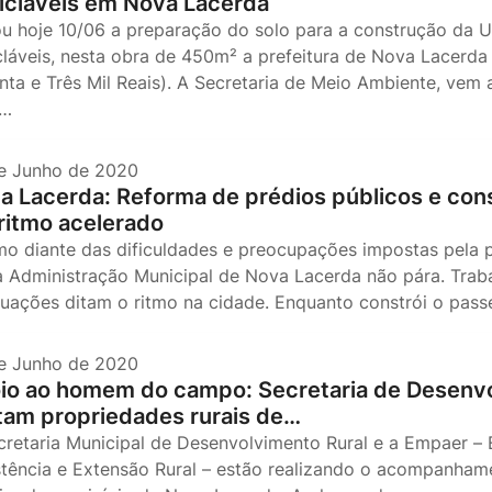
icláveis em Nova Lacerda
iou hoje 10/06 a preparação do solo para a construção da 
cláveis, nesta obra de 450m² a prefeitura de Nova Lacerda 
enta e Três Mil Reais). A Secretaria de Meio Ambiente, ve
h…
e Junho de 2020
a Lacerda: Reforma de prédios públicos e co
ritmo acelerado
o diante das dificuldades e preocupações impostas pela 
 a Administração Municipal de Nova Lacerda não pára. Trab
uações ditam o ritmo na cidade. Enquanto constrói o pass
e Junho de 2020
io ao homem do campo: Secretaria de Desenvo
itam propriedades rurais de…
cretaria Municipal de Desenvolvimento Rural e a Empaer –
stência e Extensão Rural – estão realizando o acompanhame