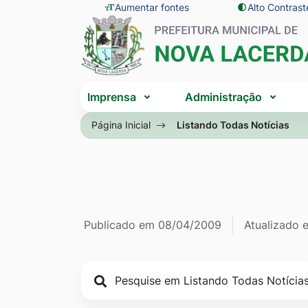
Seção
Ir
Aumentar fontes
Alto Contrast
Seção
de
para
do
atalhos
o
menu
e
conteúdo
principal
Seção
links
[alt+1]
Imprensa
Administração
do
de
Ir
menu
Página Inicial
Listando Todas Notícias
acessibilidade
para
principal
o
menu
[alt+2]
Ir
Página Listan
Informações
Publicado em
08/04/2009
Atualizado
para
a
de
busca
publicação
[alt+3]