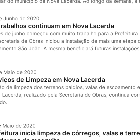
liar do município de Nova Lacerda. Ao longo da semana, a e
e Junho de 2020
trabalhos continuam em Nova Lacerda
s de junho começou com muito trabalho para a Prefeitura 
ecretaria de Obras iniciou a instalação de mais uma etapa 
amento São João. A mesma beneficiará futuras instalações 
e Maio de 2020
viços de Limpeza em Nova Lacerda
ão de limpeza dos terrenos baldios, valas de escoamento 
 Lacerda, realizado pela Secretaria de Obras, continua co
ando.
e Maio de 2020
eitura inicia limpeza de córregos, valas e terr