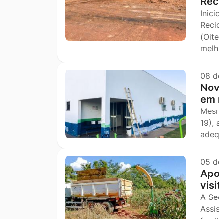
Rec
Inic
Reci
(Oit
mel
08 d
Nov
em 
Mesm
19),
adeq
05 d
Apo
vis
A Se
Assi