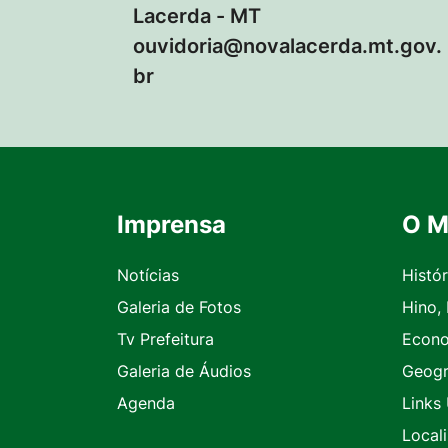
Lacerda - MT
ouvidoria@novalacerda.mt.gov.
br
Imprensa
O M
Seção do Rodapé e Contato
Notícias
Histór
Galeria de Fotos
Hino,
Tv Prefeitura
Econ
Galeria de Áudios
Geogr
Agenda
Links 
Local