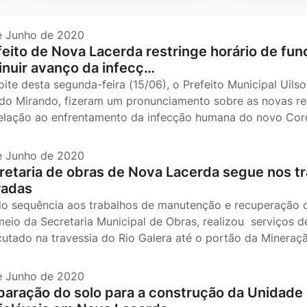
e Junho de 2020
feito de Nova Lacerda restringe horário de fu
inuir avanço da infecç…
oite desta segunda-feira (15/06), o Prefeito Municipal Uils
ldo Mirando, fizeram um pronunciamento sobre as novas re
elação ao enfrentamento da infecção humana do novo Coro
e Junho de 2020
retaria de obras de Nova Lacerda segue nos tr
radas
o sequência aos trabalhos de manutenção e recuperação de
meio da Secretaria Municipal de Obras, realizou serviços de
utado na travessia do Rio Galera até o portão da Minera
e Junho de 2020
paração do solo para a construção da Unidade