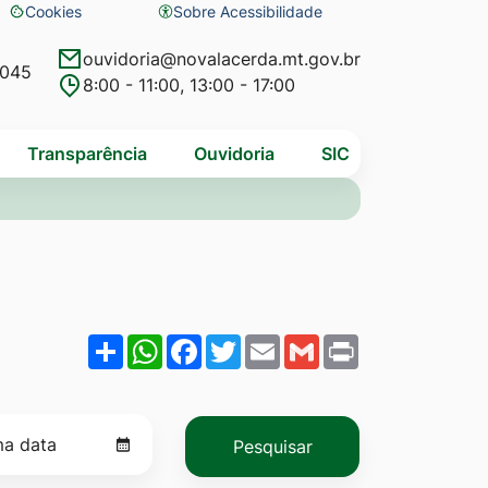
Cookies
Sobre Acessibilidade
Abrir
preferências
ouvidoria@novalacerda.mt.gov.br
4045
8:00 - 11:00, 13:00 - 17:00
de
cookies
Transparência
Ouvidoria
SIC
Share
WhatsApp
Facebook
Twitter
Email
Gmail
Print
Pesquisar