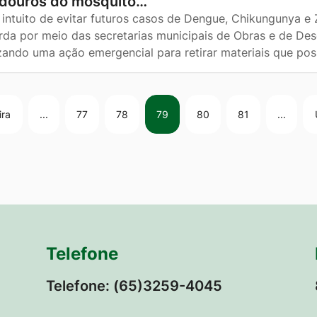
adouros do mosquito…
intuito de evitar futuros casos de Dengue, Chikungunya e Z
rda por meio das secretarias municipais de Obras e de De
izando uma ação emergencial para retirar materiais que p
ira
...
77
78
79
80
81
...
Telefone
Telefone: (65)3259-4045