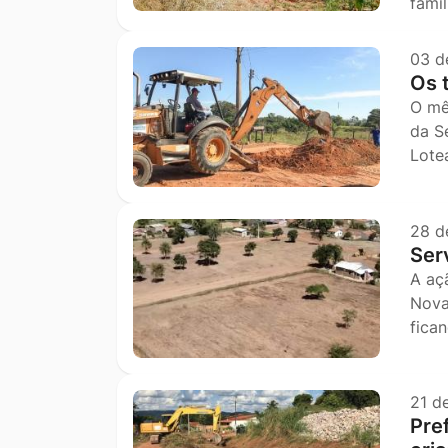
fami
03 d
Os 
O mê
da S
Lote
28 d
Ser
A aç
Nova
fic
21 d
Pref