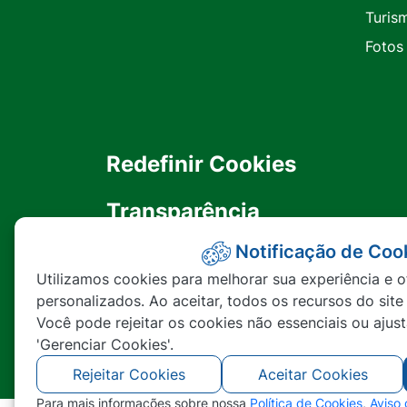
Turis
Fotos
Redefinir Cookies
Transparência
Notificação de Coo
Ouvidoria
Utilizamos cookies para melhorar sua experiência e o
personalizados. Ao aceitar, todos os recursos do site
SIC
Você pode rejeitar os cookies não essenciais ou ajus
'Gerenciar Cookies'.
Rejeitar Cookies
Aceitar Cookies
Para mais informações sobre nossa
Política de Cookies
,
Aviso