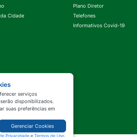
mo
Plano Diretor
 da Cidade
Telefones
Informativos Covid-19
kies
ferecer serviços
 serão disponibilizados.
tar suas preferências em
Gerenciar Cookies
 de Privacidade
e
Termos de Uso
,