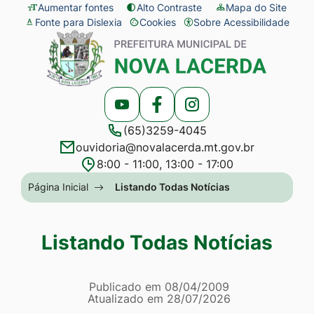
Seção
Ir
Aumentar fontes
Alto Contraste
Mapa do Site
Fonte para Dislexia
Cookies
Sobre Acessibilidade
de
para
Abrir
Seção
atalhos
o
preferências
do
e
conteúdo
de
menu
links
[alt+1]
cookies
principal
Acessar
Acessar
Acessar
de
Ir
(65)3259-4045
a
a
a
acessibilidade
para
ouvidoria@novalacerda.mt.gov.br
Rede
Rede
Rede
o
8:00 - 11:00, 13:00 - 17:00
Social
Social
Social
menu
Seção
Página Inicial
Listando Todas Notícias
Youtube
Facebook
Instagram
[alt+2]
do
Ir
menu
Listando Todas Notícias
para
principal
a
Página Listando Todas No
busca
Informações
Publicado em
08/04/2009
Atualizado em
28/07/2026
[alt+3]