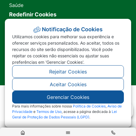
Saúde
Redefinir Cookies
Transparência
Notificação de Cookies
Utilizamos cookies para melhorar sua experiência e
Ouvidoria
oferecer serviços personalizados. Ao aceitar, todos os
recursos do site serão disponibilizados. Você pode
SIC
rejeitar os cookies não essenciais ou ajustar suas
preferências em 'Gerenciar Cookies'.
Rejeitar Cookies
Aceitar Cookies
Gerenciar Cookies
©2026 - Prefeitura Municipal de Nova Lacerda -
MT - Todos os direitos reservados
Para mais informações sobre nossa
Política de Cookies
,
Aviso de
Privacidade
e
Termos de Uso
, acesse a página dedicada à
Lei
Geral de Proteção de Dados Pessoais (LGPD)
.
Abr