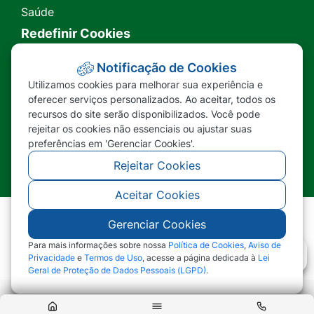
Saúde
Redefinir Cookies
Transparência
Notificação de Cookies
Utilizamos cookies para melhorar sua experiência e
Ouvidoria
oferecer serviços personalizados. Ao aceitar, todos os
recursos do site serão disponibilizados. Você pode
SIC
rejeitar os cookies não essenciais ou ajustar suas
preferências em 'Gerenciar Cookies'.
Rejeitar Cookies
Aceitar Cookies
Gerenciar Cookies
©2026 - Prefeitura Municipal de Nova Lacerda -
MT - Todos os direitos reservados
Para mais informações sobre nossa
Política de Cookies
,
Aviso de
Privacidade
e
Termos de Uso
, acesse a página dedicada à
Lei
Geral de Proteção de Dados Pessoais (LGPD)
.
Abr