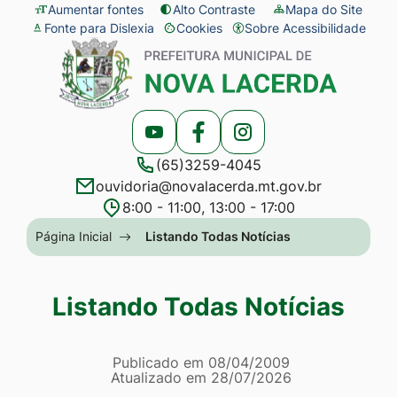
Seção
Ir
Aumentar fontes
Alto Contraste
Mapa do Site
Fonte para Dislexia
Cookies
Sobre Acessibilidade
de
para
Abrir
Seção
atalhos
o
preferências
do
e
conteúdo
de
menu
links
[alt+1]
cookies
principal
Acessar
Acessar
Acessar
de
Ir
(65)3259-4045
a
a
a
acessibilidade
para
ouvidoria@novalacerda.mt.gov.br
Rede
Rede
Rede
o
8:00 - 11:00, 13:00 - 17:00
Social
Social
Social
menu
Seção
Página Inicial
Listando Todas Notícias
Youtube
Facebook
Instagram
[alt+2]
do
Ir
menu
Listando Todas Notícias
para
principal
a
Página Listando Todas No
busca
Informações
Publicado em
08/04/2009
Atualizado em
28/07/2026
[alt+3]