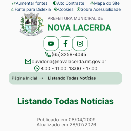
Seção
Ir
Aumentar fontes
Alto Contraste
Mapa do Site
Fonte para Dislexia
Cookies
Sobre Acessibilidade
de
para
Abrir
Seção
atalhos
o
preferências
do
e
conteúdo
de
menu
links
[alt+1]
cookies
principal
Acessar
Acessar
Acessar
de
Ir
(65)3259-4045
a
a
a
acessibilidade
para
ouvidoria@novalacerda.mt.gov.br
Rede
Rede
Rede
o
8:00 - 11:00, 13:00 - 17:00
Social
Social
Social
menu
Seção
Página Inicial
Listando Todas Notícias
Youtube
Facebook
Instagram
[alt+2]
do
Ir
menu
Listando Todas Notícias
para
principal
a
Página Listando Todas No
busca
Informações
Publicado em
08/04/2009
Atualizado em
28/07/2026
[alt+3]