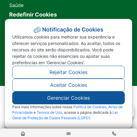
Saúde
Redefinir Cookies
Transparência
Notificação de Cookies
Utilizamos cookies para melhorar sua experiência e
Ouvidoria
oferecer serviços personalizados. Ao aceitar, todos os
recursos do site serão disponibilizados. Você pode
SIC
rejeitar os cookies não essenciais ou ajustar suas
preferências em 'Gerenciar Cookies'.
Rejeitar Cookies
Aceitar Cookies
Gerenciar Cookies
©2026 - Prefeitura Municipal de Nova Lacerda -
MT - Todos os direitos reservados
Para mais informações sobre nossa
Política de Cookies
,
Aviso de
Privacidade
e
Termos de Uso
, acesse a página dedicada à
Lei
Geral de Proteção de Dados Pessoais (LGPD)
.
Abr