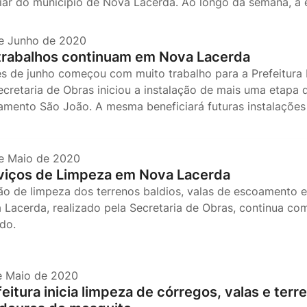
liar do município de Nova Lacerda. Ao longo da semana, a e
e Junho de 2020
trabalhos continuam em Nova Lacerda
s de junho começou com muito trabalho para a Prefeitura 
ecretaria de Obras iniciou a instalação de mais uma etapa 
amento São João. A mesma beneficiará futuras instalações 
e Maio de 2020
viços de Limpeza em Nova Lacerda
ão de limpeza dos terrenos baldios, valas de escoamento 
 Lacerda, realizado pela Secretaria de Obras, continua co
ando.
e Maio de 2020
eitura inicia limpeza de córregos, valas e terr