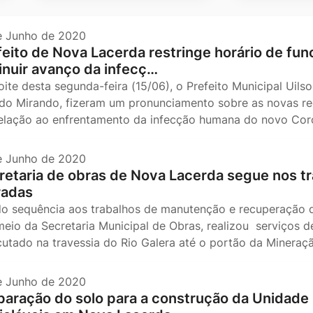
e Junho de 2020
feito de Nova Lacerda restringe horário de fu
inuir avanço da infecç…
oite desta segunda-feira (15/06), o Prefeito Municipal Uils
ldo Mirando, fizeram um pronunciamento sobre as novas re
elação ao enfrentamento da infecção humana do novo Coro
e Junho de 2020
retaria de obras de Nova Lacerda segue nos tr
radas
o sequência aos trabalhos de manutenção e recuperação de
meio da Secretaria Municipal de Obras, realizou serviços de
utado na travessia do Rio Galera até o portão da Minera
e Junho de 2020
paração do solo para a construção da Unidade