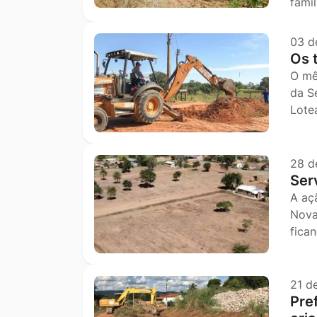
fami
03 d
Os 
O mê
da S
Lote
28 d
Ser
A aç
Nova
fic
21 d
Pref