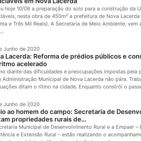
icláveis em Nova Lacerda
iou hoje 10/06 a preparação do solo para a construção da 
cláveis, nesta obra de 450m² a prefeitura de Nova Lacerda 
enta e Três Mil Reais). A Secretaria de Meio Ambiente, ve
h…
e Junho de 2020
a Lacerda: Reforma de prédios públicos e co
ritmo acelerado
o diante das dificuldades e preocupações impostas pela 
 a Administração Municipal de Nova Lacerda não pára. Trab
uações ditam o ritmo na cidade. Enquanto constrói o pass
e Junho de 2020
io ao homem do campo: Secretaria de Desenvo
itam propriedades rurais de…
cretaria Municipal de Desenvolvimento Rural e a Empaer –
stência e Extensão Rural – estão realizando o acompanhame