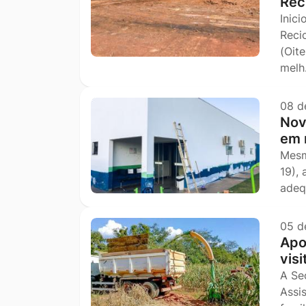
Rec
Inic
Reci
(Oit
mel
08 d
Nov
em 
Mesm
19),
adeq
05 d
Apo
vis
A Se
Assi