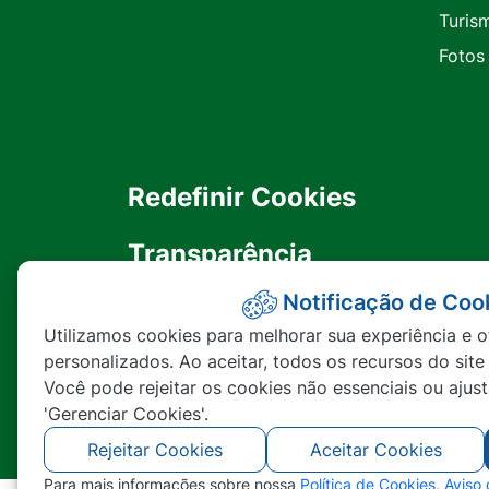
Turis
Fotos
Redefinir Cookies
Transparência
Notificação de Coo
Ouvidoria
Utilizamos cookies para melhorar sua experiência e o
personalizados. Ao aceitar, todos os recursos do site
SIC
Você pode rejeitar os cookies não essenciais ou ajus
'Gerenciar Cookies'.
Rejeitar Cookies
Aceitar Cookies
Para mais informações sobre nossa
Política de Cookies
,
Aviso