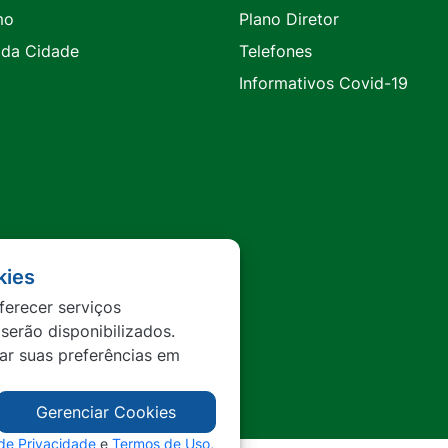
mo
Plano Diretor
 da Cidade
Telefones
Informativos Covid-19
kies
ferecer serviços
 serão disponibilizados.
tar suas preferências em
Gerenciar Cookies
 de Privacidade
e
Termos de Uso
,