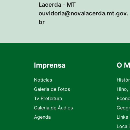
Lacerda - MT
ouvidoria@novalacerda.mt.gov.
br
Imprensa
O M
Seção do Rodapé e Contato
Notícias
Histór
Galeria de Fotos
Hino,
Tv Prefeitura
Econ
Galeria de Áudios
Geogr
Agenda
Links 
Local