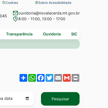
Cookies
Sobre Acessibilidade
Abrir
preferências
ouvidoria@novalacerda.mt.gov.br
4045
8:00 - 11:00, 13:00 - 17:00
de
cookies
Transparência
Ouvidoria
SIC
Share
WhatsApp
Facebook
Twitter
Email
Gmail
Print
Pesquisar