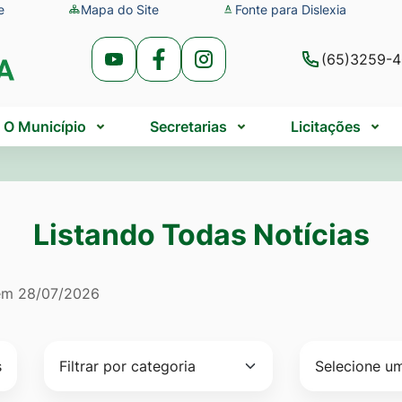
e
Mapa do Site
Fonte para Dislexia
(65)3259-
Acessar
Acessar
Acessar
a
a
a
Rede
Rede
Rede
O Município
Secretarias
Licitações
Social
Social
Social
Youtube
Facebook
Instagram
Listando Todas Notícias
do Todas Notícias
 em
28/07/2026