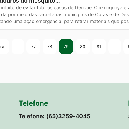
adouros do mosquito…
intuito de evitar futuros casos de Dengue, Chikungunya e Z
rda por meio das secretarias municipais de Obras e de De
izando uma ação emergencial para retirar materiais que p
ira
...
77
78
79
80
81
...
Telefone
Telefone: (65)3259-4045