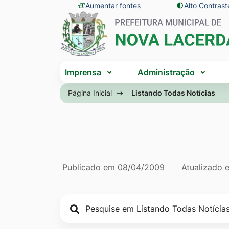
Seção
Ir
Aumentar fontes
Alto Contrast
Seção
de
para
do
atalhos
o
menu
e
conteúdo
principal
Seção
links
[alt+1]
Imprensa
Administração
do
de
Ir
menu
Página Inicial
Listando Todas Notícias
acessibilidade
para
principal
o
menu
[alt+2]
Ir
Página Listan
Informações
Publicado em
08/04/2009
Atualizado
para
a
de
busca
publicação
[alt+3]