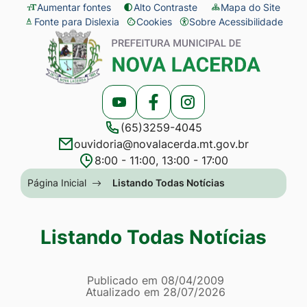
Seção
Ir
Aumentar fontes
Alto Contraste
Mapa do Site
Fonte para Dislexia
Cookies
Sobre Acessibilidade
de
para
Abrir
Seção
atalhos
o
preferências
do
e
conteúdo
de
menu
links
[alt+1]
cookies
principal
Acessar
Acessar
Acessar
de
Ir
(65)3259-4045
a
a
a
acessibilidade
para
ouvidoria@novalacerda.mt.gov.br
Rede
Rede
Rede
o
8:00 - 11:00, 13:00 - 17:00
Social
Social
Social
menu
Seção
Página Inicial
Listando Todas Notícias
Youtube
Facebook
Instagram
[alt+2]
do
Ir
menu
Listando Todas Notícias
para
principal
a
Página Listando Todas No
busca
Informações
Publicado em
08/04/2009
Atualizado em
28/07/2026
[alt+3]