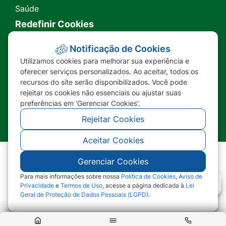
Saúde
Redefinir Cookies
Transparência
Notificação de Cookies
Utilizamos cookies para melhorar sua experiência e
Ouvidoria
oferecer serviços personalizados. Ao aceitar, todos os
recursos do site serão disponibilizados. Você pode
SIC
rejeitar os cookies não essenciais ou ajustar suas
preferências em 'Gerenciar Cookies'.
Rejeitar Cookies
Aceitar Cookies
Gerenciar Cookies
©2026 - Prefeitura Municipal de Nova Lacerda -
MT - Todos os direitos reservados
Para mais informações sobre nossa
Política de Cookies
,
Aviso de
Privacidade
e
Termos de Uso
, acesse a página dedicada à
Lei
Geral de Proteção de Dados Pessoais (LGPD)
.
Abr