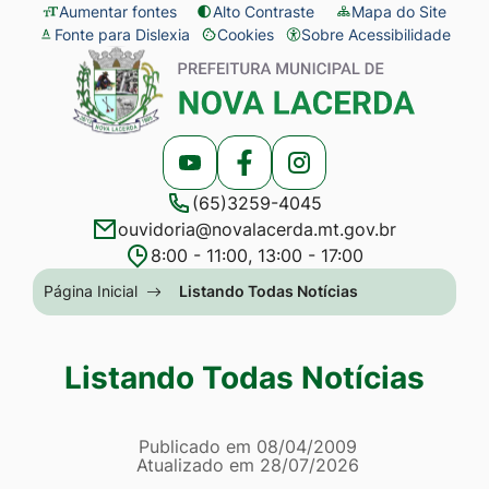
Seção
Ir
Aumentar fontes
Alto Contraste
Mapa do Site
Fonte para Dislexia
Cookies
Sobre Acessibilidade
de
para
Abrir
Seção
atalhos
o
preferências
do
e
conteúdo
de
menu
links
[alt+1]
cookies
principal
Acessar
Acessar
Acessar
de
Ir
(65)3259-4045
a
a
a
acessibilidade
para
ouvidoria@novalacerda.mt.gov.br
Rede
Rede
Rede
o
8:00 - 11:00, 13:00 - 17:00
Social
Social
Social
menu
Seção
Página Inicial
Listando Todas Notícias
Youtube
Facebook
Instagram
[alt+2]
do
Ir
menu
Listando Todas Notícias
para
principal
a
Página Listando Todas No
busca
Informações
Publicado em
08/04/2009
Atualizado em
28/07/2026
[alt+3]