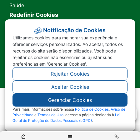
Saúde
Redefinir Cookies
Transparência
Notificação de Cookies
Utilizamos cookies para melhorar sua experiência e
Ouvidoria
oferecer serviços personalizados. Ao aceitar, todos os
recursos do site serão disponibilizados. Você pode
SIC
rejeitar os cookies não essenciais ou ajustar suas
preferências em 'Gerenciar Cookies'.
Rejeitar Cookies
Aceitar Cookies
Gerenciar Cookies
©2026 - Prefeitura Municipal de Nova Lacerda -
MT - Todos os direitos reservados
Para mais informações sobre nossa
Política de Cookies
,
Aviso de
Privacidade
e
Termos de Uso
, acesse a página dedicada à
Lei
Geral de Proteção de Dados Pessoais (LGPD)
.
Abr