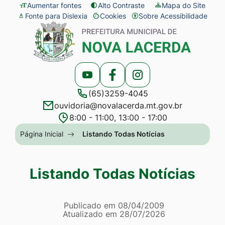
Seção
Ir
Aumentar fontes
Alto Contraste
Mapa do Site
Fonte para Dislexia
Cookies
Sobre Acessibilidade
de
para
Abrir
Seção
atalhos
o
preferências
do
e
conteúdo
de
menu
links
[alt+1]
cookies
principal
Acessar
Acessar
Acessar
de
Ir
(65)3259-4045
a
a
a
acessibilidade
para
ouvidoria@novalacerda.mt.gov.br
Rede
Rede
Rede
o
8:00 - 11:00, 13:00 - 17:00
Social
Social
Social
menu
Seção
Página Inicial
Listando Todas Notícias
Youtube
Facebook
Instagram
[alt+2]
do
Ir
menu
Listando Todas Notícias
para
principal
a
Página Listando Todas No
busca
Informações
Publicado em
08/04/2009
Atualizado em
28/07/2026
[alt+3]