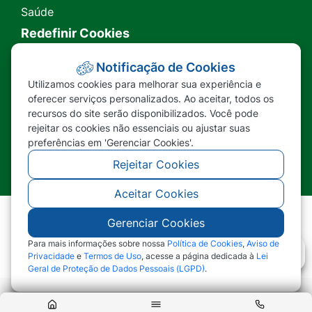
Saúde
Redefinir Cookies
Transparência
Notificação de Cookies
Utilizamos cookies para melhorar sua experiência e
Ouvidoria
oferecer serviços personalizados. Ao aceitar, todos os
recursos do site serão disponibilizados. Você pode
SIC
rejeitar os cookies não essenciais ou ajustar suas
preferências em 'Gerenciar Cookies'.
Rejeitar Cookies
Aceitar Cookies
Gerenciar Cookies
©2026 - Prefeitura Municipal de Nova Lacerda -
MT - Todos os direitos reservados
Para mais informações sobre nossa
Política de Cookies
,
Aviso de
Privacidade
e
Termos de Uso
, acesse a página dedicada à
Lei
Geral de Proteção de Dados Pessoais (LGPD)
.
Abr