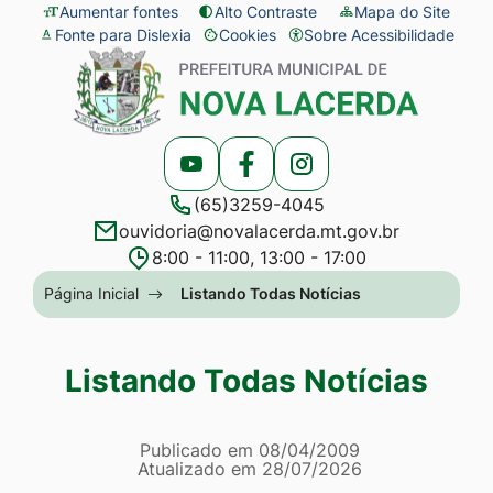
Seção
Ir
Aumentar fontes
Alto Contraste
Mapa do Site
Fonte para Dislexia
Cookies
Sobre Acessibilidade
de
para
Abrir
Seção
atalhos
o
preferências
do
e
conteúdo
de
menu
links
[alt+1]
cookies
principal
Acessar
Acessar
Acessar
de
Ir
(65)3259-4045
a
a
a
acessibilidade
para
ouvidoria@novalacerda.mt.gov.br
Rede
Rede
Rede
o
8:00 - 11:00, 13:00 - 17:00
Social
Social
Social
menu
Seção
Página Inicial
Listando Todas Notícias
Youtube
Facebook
Instagram
[alt+2]
do
Ir
menu
Listando Todas Notícias
para
principal
a
Página Listando Todas No
busca
Informações
Publicado em
08/04/2009
Atualizado em
28/07/2026
[alt+3]