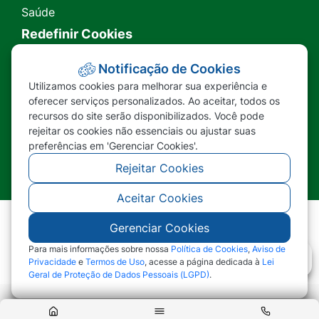
Saúde
Redefinir Cookies
Transparência
Notificação de Cookies
Utilizamos cookies para melhorar sua experiência e
Ouvidoria
oferecer serviços personalizados. Ao aceitar, todos os
recursos do site serão disponibilizados. Você pode
SIC
rejeitar os cookies não essenciais ou ajustar suas
preferências em 'Gerenciar Cookies'.
Rejeitar Cookies
Aceitar Cookies
Gerenciar Cookies
©2026 - Prefeitura Municipal de Nova Lacerda -
MT - Todos os direitos reservados
Para mais informações sobre nossa
Política de Cookies
,
Aviso de
Privacidade
e
Termos de Uso
, acesse a página dedicada à
Lei
Geral de Proteção de Dados Pessoais (LGPD)
.
Abr