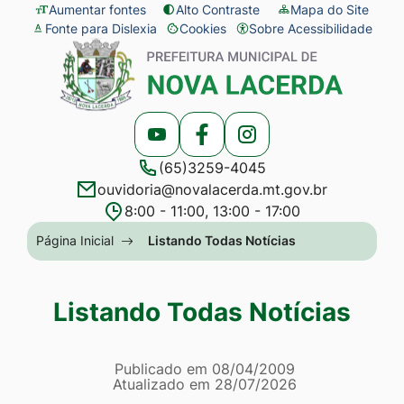
Seção
Ir
Aumentar fontes
Alto Contraste
Mapa do Site
Fonte para Dislexia
Cookies
Sobre Acessibilidade
de
para
Abrir
Seção
atalhos
o
preferências
do
e
conteúdo
de
menu
links
[alt+1]
cookies
principal
Acessar
Acessar
Acessar
de
Ir
(65)3259-4045
a
a
a
acessibilidade
para
ouvidoria@novalacerda.mt.gov.br
Rede
Rede
Rede
o
8:00 - 11:00, 13:00 - 17:00
Social
Social
Social
menu
Seção
Página Inicial
Listando Todas Notícias
Youtube
Facebook
Instagram
[alt+2]
do
Ir
menu
Listando Todas Notícias
para
principal
a
Página Listando Todas No
busca
Informações
Publicado em
08/04/2009
Atualizado em
28/07/2026
[alt+3]