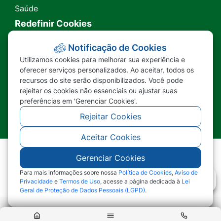
Saúde
Redefinir Cookies
Transparência
Notificação de Cookies
Utilizamos cookies para melhorar sua experiência e
Ouvidoria
oferecer serviços personalizados. Ao aceitar, todos os
recursos do site serão disponibilizados. Você pode
SIC
rejeitar os cookies não essenciais ou ajustar suas
preferências em 'Gerenciar Cookies'.
Rejeitar Cookies
Aceitar Cookies
Gerenciar Cookies
©2026 - Prefeitura Municipal de Nova Lacerda -
MT - Todos os direitos reservados
Para mais informações sobre nossa
Política de Cookies
,
Aviso de
Privacidade
e
Termos de Uso
, acesse a página dedicada à
Lei
Geral de Proteção de Dados Pessoais (LGPD)
.
Abr