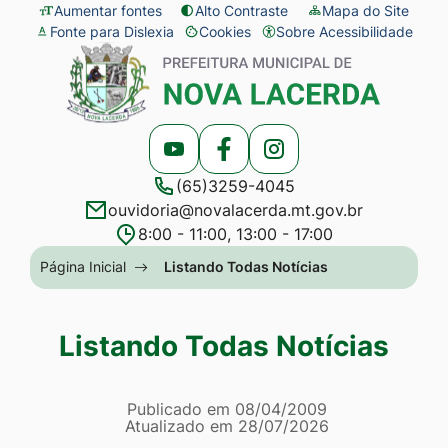
Seção
Ir
Aumentar fontes
Alto Contraste
Mapa do Site
Fonte para Dislexia
Cookies
Sobre Acessibilidade
de
para
Abrir
Seção
atalhos
o
preferências
do
e
conteúdo
de
menu
links
[alt+1]
cookies
principal
Acessar
Acessar
Acessar
de
Ir
(65)3259-4045
a
a
a
acessibilidade
para
ouvidoria@novalacerda.mt.gov.br
Rede
Rede
Rede
o
8:00 - 11:00, 13:00 - 17:00
Social
Social
Social
menu
Seção
Página Inicial
Listando Todas Notícias
Youtube
Facebook
Instagram
[alt+2]
do
Ir
menu
Listando Todas Notícias
para
principal
a
Página Listando Todas No
busca
Informações
Publicado em
08/04/2009
Atualizado em
28/07/2026
[alt+3]