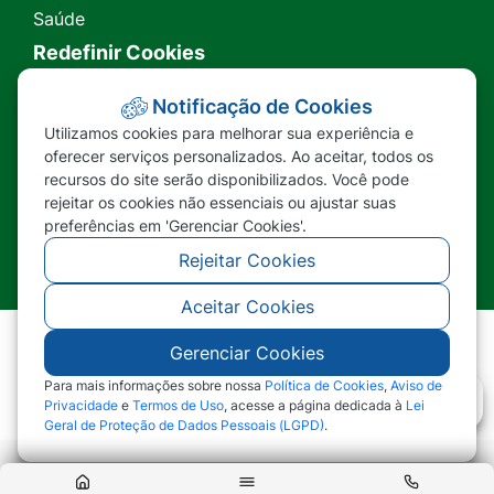
Saúde
Redefinir Cookies
Transparência
Notificação de Cookies
Utilizamos cookies para melhorar sua experiência e
Ouvidoria
oferecer serviços personalizados. Ao aceitar, todos os
recursos do site serão disponibilizados. Você pode
SIC
rejeitar os cookies não essenciais ou ajustar suas
preferências em 'Gerenciar Cookies'.
Rejeitar Cookies
Aceitar Cookies
Gerenciar Cookies
©2026 - Prefeitura Municipal de Nova Lacerda -
MT - Todos os direitos reservados
Para mais informações sobre nossa
Política de Cookies
,
Aviso de
Privacidade
e
Termos de Uso
, acesse a página dedicada à
Lei
Geral de Proteção de Dados Pessoais (LGPD)
.
Abr