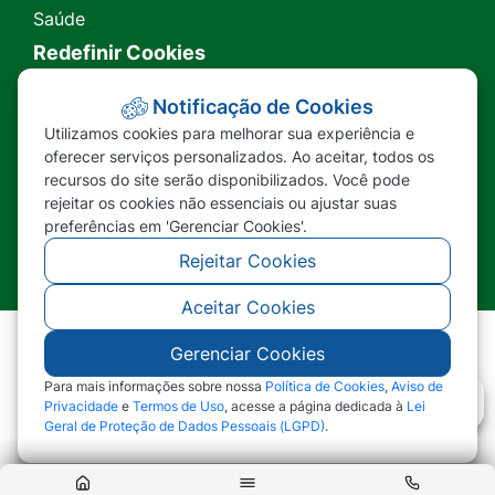
Saúde
Redefinir Cookies
Transparência
Notificação de Cookies
Utilizamos cookies para melhorar sua experiência e
Ouvidoria
oferecer serviços personalizados. Ao aceitar, todos os
recursos do site serão disponibilizados. Você pode
SIC
rejeitar os cookies não essenciais ou ajustar suas
preferências em 'Gerenciar Cookies'.
Rejeitar Cookies
Aceitar Cookies
Gerenciar Cookies
©2026 - Prefeitura Municipal de Nova Lacerda -
MT - Todos os direitos reservados
Para mais informações sobre nossa
Política de Cookies
,
Aviso de
Privacidade
e
Termos de Uso
, acesse a página dedicada à
Lei
Geral de Proteção de Dados Pessoais (LGPD)
.
Abr