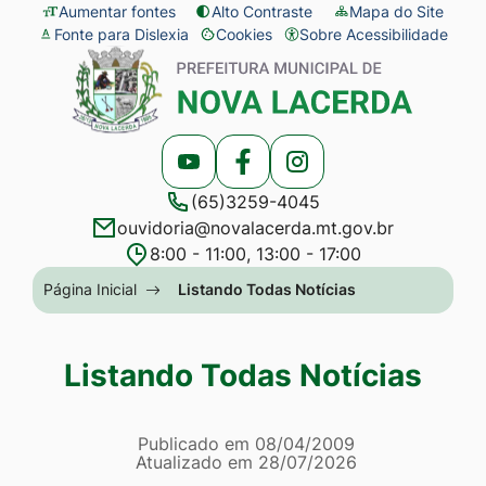
Seção
Ir
Aumentar fontes
Alto Contraste
Mapa do Site
Fonte para Dislexia
Cookies
Sobre Acessibilidade
de
para
Abrir
Seção
atalhos
o
preferências
do
e
conteúdo
de
menu
links
[alt+1]
cookies
principal
Acessar
Acessar
Acessar
de
Ir
(65)3259-4045
a
a
a
acessibilidade
para
ouvidoria@novalacerda.mt.gov.br
Rede
Rede
Rede
o
8:00 - 11:00, 13:00 - 17:00
Social
Social
Social
menu
Seção
Página Inicial
Listando Todas Notícias
Youtube
Facebook
Instagram
[alt+2]
do
Ir
menu
Listando Todas Notícias
para
principal
a
Página Listando Todas No
busca
Informações
Publicado em
08/04/2009
Atualizado em
28/07/2026
[alt+3]