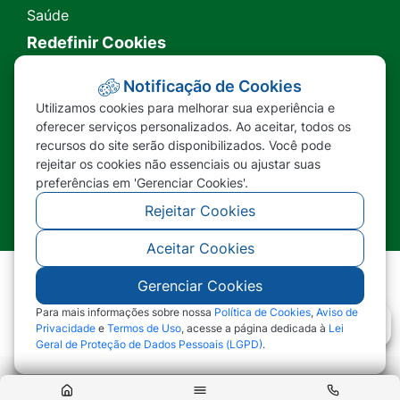
Saúde
Redefinir Cookies
Transparência
Notificação de Cookies
Utilizamos cookies para melhorar sua experiência e
Ouvidoria
oferecer serviços personalizados. Ao aceitar, todos os
recursos do site serão disponibilizados. Você pode
SIC
rejeitar os cookies não essenciais ou ajustar suas
preferências em 'Gerenciar Cookies'.
Rejeitar Cookies
Aceitar Cookies
Gerenciar Cookies
©2026 - Prefeitura Municipal de Nova Lacerda -
MT - Todos os direitos reservados
Para mais informações sobre nossa
Política de Cookies
,
Aviso de
Privacidade
e
Termos de Uso
, acesse a página dedicada à
Lei
Geral de Proteção de Dados Pessoais (LGPD)
.
Abr