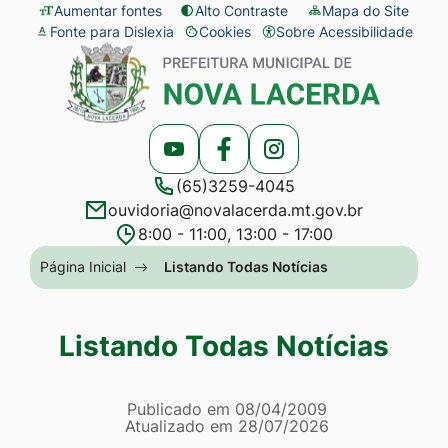
Seção
Ir
Aumentar fontes
Alto Contraste
Mapa do Site
Fonte para Dislexia
Cookies
Sobre Acessibilidade
de
para
Abrir
Seção
atalhos
o
preferências
do
e
conteúdo
de
menu
links
[alt+1]
cookies
principal
Acessar
Acessar
Acessar
de
Ir
(65)3259-4045
a
a
a
acessibilidade
para
ouvidoria@novalacerda.mt.gov.br
Rede
Rede
Rede
o
8:00 - 11:00, 13:00 - 17:00
Social
Social
Social
menu
Seção
Página Inicial
Listando Todas Notícias
Youtube
Facebook
Instagram
[alt+2]
do
Ir
menu
Listando Todas Notícias
para
principal
a
Página Listando Todas No
busca
Informações
Publicado em
08/04/2009
Atualizado em
28/07/2026
[alt+3]