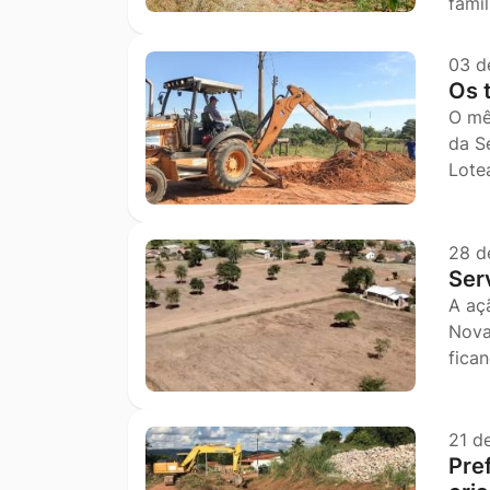
fami
03 d
Os 
O mê
da S
Lote
28 d
Ser
A aç
Nova
fic
21 d
Pref