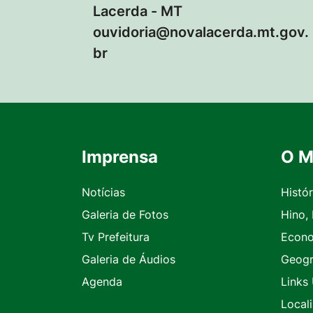
Lacerda - MT
ouvidoria@novalacerda.mt.gov.
br
Imprensa
O M
Seção do Rodapé e Contato
Notícias
Histór
Galeria de Fotos
Hino,
Tv Prefeitura
Econ
Galeria de Áudios
Geogr
Agenda
Links 
Local