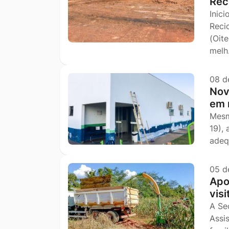
Rec
Inic
Reci
(Oit
mel
08 d
Nov
em 
Mesm
19),
adeq
05 d
Apo
vis
A Se
Assi