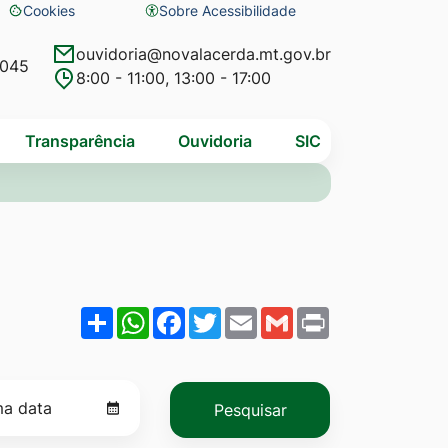
Cookies
Sobre Acessibilidade
Abrir
preferências
ouvidoria@novalacerda.mt.gov.br
4045
8:00 - 11:00, 13:00 - 17:00
de
cookies
Transparência
Ouvidoria
SIC
Share
WhatsApp
Facebook
Twitter
Email
Gmail
Print
Pesquisar