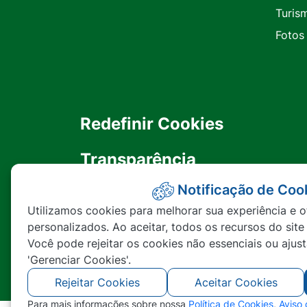
Turis
Fotos
Redefinir Cookies
Transparência
Notificação de Coo
Ouvidoria
Utilizamos cookies para melhorar sua experiência e o
personalizados. Ao aceitar, todos os recursos do site
SIC
Você pode rejeitar os cookies não essenciais ou ajus
'Gerenciar Cookies'.
Rejeitar Cookies
Aceitar Cookies
Para mais informações sobre nossa
Política de Cookies
,
Aviso