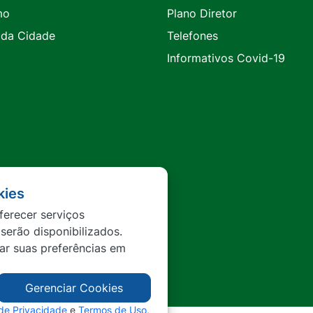
mo
Plano Diretor
 da Cidade
Telefones
Informativos Covid-19
kies
ferecer serviços
 serão disponibilizados.
tar suas preferências em
Gerenciar Cookies
 de Privacidade
e
Termos de Uso
,