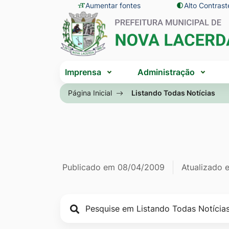
Seção
Ir
Aumentar fontes
Alto Contrast
Seção
de
para
do
atalhos
o
menu
e
conteúdo
principal
Seção
links
[alt+1]
Imprensa
Administração
do
de
Ir
menu
Página Inicial
Listando Todas Notícias
acessibilidade
para
principal
o
menu
[alt+2]
Ir
Página Listan
Informações
Publicado em
08/04/2009
Atualizado
para
a
de
busca
publicação
[alt+3]