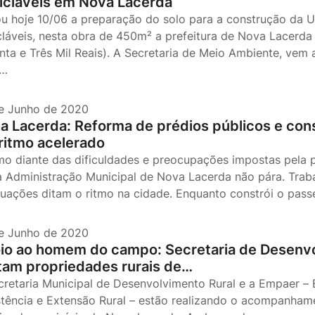
icláveis em Nova Lacerda
iou hoje 10/06 a preparação do solo para a construção da 
cláveis, nesta obra de 450m² a prefeitura de Nova Lacerda 
enta e Três Mil Reais). A Secretaria de Meio Ambiente, ve
h…
e Junho de 2020
a Lacerda: Reforma de prédios públicos e co
ritmo acelerado
o diante das dificuldades e preocupações impostas pela 
 a Administração Municipal de Nova Lacerda não pára. Trab
uações ditam o ritmo na cidade. Enquanto constrói o pass
e Junho de 2020
io ao homem do campo: Secretaria de Desenvo
itam propriedades rurais de…
cretaria Municipal de Desenvolvimento Rural e a Empaer –
stência e Extensão Rural – estão realizando o acompanhame