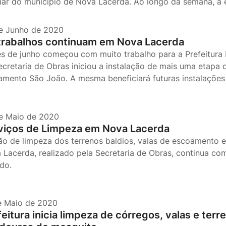
liar do município de Nova Lacerda. Ao longo da semana, a e
e Junho de 2020
trabalhos continuam em Nova Lacerda
s de junho começou com muito trabalho para a Prefeitura 
ecretaria de Obras iniciou a instalação de mais uma etapa 
amento São João. A mesma beneficiará futuras instalações 
e Maio de 2020
viços de Limpeza em Nova Lacerda
ão de limpeza dos terrenos baldios, valas de escoamento 
 Lacerda, realizado pela Secretaria de Obras, continua co
ando.
e Maio de 2020
eitura inicia limpeza de córregos, valas e terr