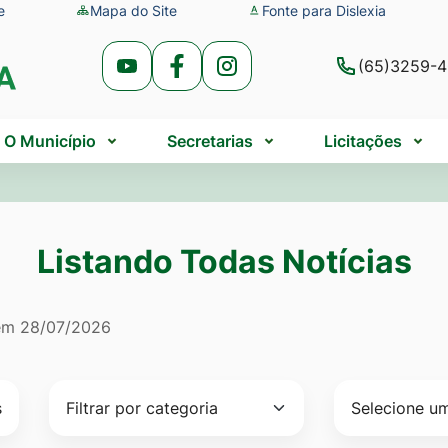
e
Mapa do Site
Fonte para Dislexia
(65)3259-
Acessar
Acessar
Acessar
a
a
a
Rede
Rede
Rede
O Município
Secretarias
Licitações
Social
Social
Social
Youtube
Facebook
Instagram
Listando Todas Notícias
do Todas Notícias
 em
28/07/2026