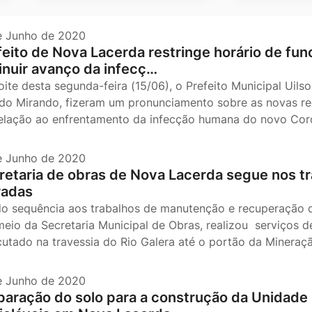
e Junho de 2020
feito de Nova Lacerda restringe horário de fu
inuir avanço da infecç…
oite desta segunda-feira (15/06), o Prefeito Municipal Uils
ldo Mirando, fizeram um pronunciamento sobre as novas re
elação ao enfrentamento da infecção humana do novo Coro
e Junho de 2020
retaria de obras de Nova Lacerda segue nos tr
radas
o sequência aos trabalhos de manutenção e recuperação de
meio da Secretaria Municipal de Obras, realizou serviços de
utado na travessia do Rio Galera até o portão da Minera
e Junho de 2020
paração do solo para a construção da Unidade