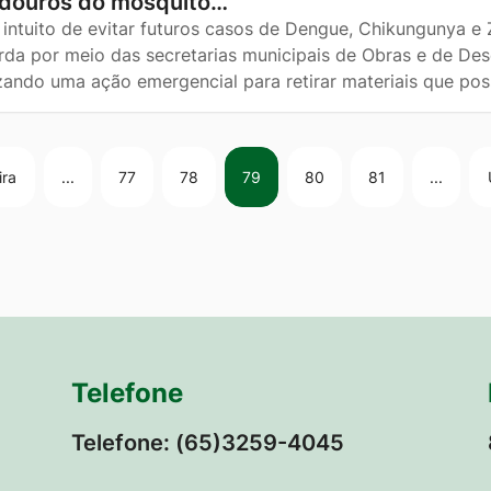
adouros do mosquito…
intuito de evitar futuros casos de Dengue, Chikungunya e Z
rda por meio das secretarias municipais de Obras e de De
izando uma ação emergencial para retirar materiais que p
ira
...
77
78
79
80
81
...
Telefone
Telefone: (65)3259-4045