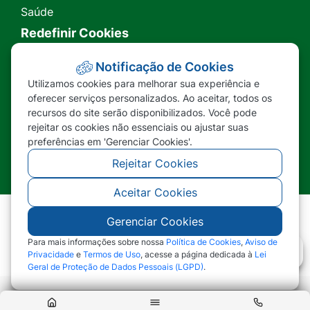
Saúde
Redefinir Cookies
Transparência
Notificação de Cookies
Utilizamos cookies para melhorar sua experiência e
Ouvidoria
oferecer serviços personalizados. Ao aceitar, todos os
recursos do site serão disponibilizados. Você pode
SIC
rejeitar os cookies não essenciais ou ajustar suas
preferências em 'Gerenciar Cookies'.
Rejeitar Cookies
Aceitar Cookies
Gerenciar Cookies
©2026 - Prefeitura Municipal de Nova Lacerda -
MT - Todos os direitos reservados
Para mais informações sobre nossa
Política de Cookies
,
Aviso de
Privacidade
e
Termos de Uso
, acesse a página dedicada à
Lei
Geral de Proteção de Dados Pessoais (LGPD)
.
Abr