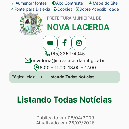
Seção
Ir
Aumentar fontes
Alto Contraste
Mapa do Site
Fonte para Dislexia
Cookies
Sobre Acessibilidade
de
para
Abrir
Seção
atalhos
o
preferências
do
e
conteúdo
de
menu
links
[alt+1]
cookies
principal
Acessar
Acessar
Acessar
de
Ir
(65)3259-4045
a
a
a
acessibilidade
para
ouvidoria@novalacerda.mt.gov.br
Rede
Rede
Rede
o
8:00 - 11:00, 13:00 - 17:00
Social
Social
Social
menu
Seção
Página Inicial
Listando Todas Notícias
Youtube
Facebook
Instagram
[alt+2]
do
Ir
menu
Listando Todas Notícias
para
principal
a
Página Listando Todas No
busca
Informações
Publicado em
08/04/2009
Atualizado em
28/07/2026
[alt+3]