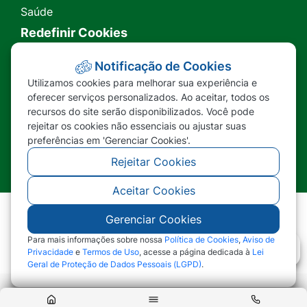
Saúde
Redefinir Cookies
Transparência
Notificação de Cookies
Utilizamos cookies para melhorar sua experiência e
Ouvidoria
oferecer serviços personalizados. Ao aceitar, todos os
recursos do site serão disponibilizados. Você pode
SIC
rejeitar os cookies não essenciais ou ajustar suas
preferências em 'Gerenciar Cookies'.
Rejeitar Cookies
Aceitar Cookies
Gerenciar Cookies
©2026 - Prefeitura Municipal de Nova Lacerda -
MT - Todos os direitos reservados
Para mais informações sobre nossa
Política de Cookies
,
Aviso de
Privacidade
e
Termos de Uso
, acesse a página dedicada à
Lei
Geral de Proteção de Dados Pessoais (LGPD)
.
Abr