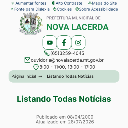
Seção
Ir
Aumentar fontes
Alto Contraste
Mapa do Site
Fonte para Dislexia
Cookies
Sobre Acessibilidade
de
para
Abrir
Seção
atalhos
o
preferências
do
e
conteúdo
de
menu
links
[alt+1]
cookies
principal
Acessar
Acessar
Acessar
de
Ir
(65)3259-4045
a
a
a
acessibilidade
para
ouvidoria@novalacerda.mt.gov.br
Rede
Rede
Rede
o
8:00 - 11:00, 13:00 - 17:00
Social
Social
Social
menu
Seção
Página Inicial
Listando Todas Notícias
Youtube
Facebook
Instagram
[alt+2]
do
Ir
menu
Listando Todas Notícias
para
principal
a
Página Listando Todas No
busca
Informações
Publicado em
08/04/2009
Atualizado em
28/07/2026
[alt+3]