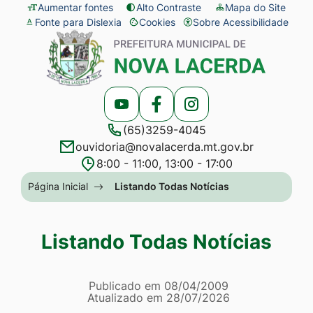
Seção
Ir
Aumentar fontes
Alto Contraste
Mapa do Site
Fonte para Dislexia
Cookies
Sobre Acessibilidade
de
para
Abrir
Seção
atalhos
o
preferências
do
e
conteúdo
de
menu
links
[alt+1]
cookies
principal
Acessar
Acessar
Acessar
de
Ir
(65)3259-4045
a
a
a
acessibilidade
para
ouvidoria@novalacerda.mt.gov.br
Rede
Rede
Rede
o
8:00 - 11:00, 13:00 - 17:00
Social
Social
Social
menu
Seção
Página Inicial
Listando Todas Notícias
Youtube
Facebook
Instagram
[alt+2]
do
Ir
menu
Listando Todas Notícias
para
principal
a
Página Listando Todas No
busca
Informações
Publicado em
08/04/2009
Atualizado em
28/07/2026
[alt+3]