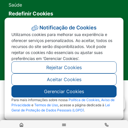
Saúde
Redefinir Cookies
Transparência
Notificação de Cookies
Utilizamos cookies para melhorar sua experiência e
Ouvidoria
oferecer serviços personalizados. Ao aceitar, todos os
recursos do site serão disponibilizados. Você pode
SIC
rejeitar os cookies não essenciais ou ajustar suas
preferências em 'Gerenciar Cookies'.
Rejeitar Cookies
Aceitar Cookies
Gerenciar Cookies
©2026 - Prefeitura Municipal de Nova Lacerda -
MT - Todos os direitos reservados
Para mais informações sobre nossa
Política de Cookies
,
Aviso de
Privacidade
e
Termos de Uso
, acesse a página dedicada à
Lei
Geral de Proteção de Dados Pessoais (LGPD)
.
Abr