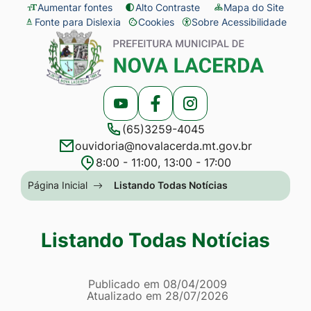
Seção
Ir
Aumentar fontes
Alto Contraste
Mapa do Site
Fonte para Dislexia
Cookies
Sobre Acessibilidade
de
para
Abrir
Seção
atalhos
o
preferências
do
e
conteúdo
de
menu
links
[alt+1]
cookies
principal
Acessar
Acessar
Acessar
de
Ir
(65)3259-4045
a
a
a
acessibilidade
para
ouvidoria@novalacerda.mt.gov.br
Rede
Rede
Rede
o
8:00 - 11:00, 13:00 - 17:00
Social
Social
Social
menu
Seção
Página Inicial
Listando Todas Notícias
Youtube
Facebook
Instagram
[alt+2]
do
Ir
menu
Listando Todas Notícias
para
principal
a
Página Listando Todas No
busca
Informações
Publicado em
08/04/2009
Atualizado em
28/07/2026
[alt+3]