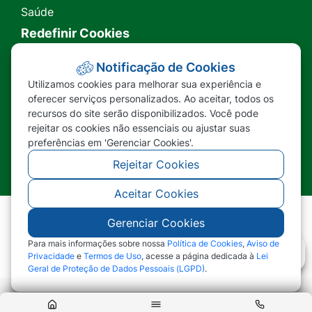
Saúde
Redefinir Cookies
Transparência
Notificação de Cookies
Utilizamos cookies para melhorar sua experiência e
Ouvidoria
oferecer serviços personalizados. Ao aceitar, todos os
recursos do site serão disponibilizados. Você pode
SIC
rejeitar os cookies não essenciais ou ajustar suas
preferências em 'Gerenciar Cookies'.
Rejeitar Cookies
Aceitar Cookies
Gerenciar Cookies
©2026 - Prefeitura Municipal de Nova Lacerda -
MT - Todos os direitos reservados
Para mais informações sobre nossa
Política de Cookies
,
Aviso de
Privacidade
e
Termos de Uso
, acesse a página dedicada à
Lei
Geral de Proteção de Dados Pessoais (LGPD)
.
Abr