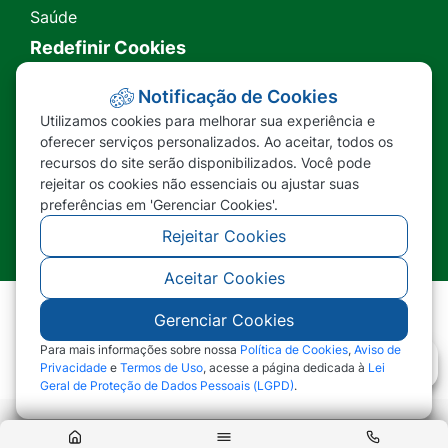
Saúde
Redefinir Cookies
Transparência
Notificação de Cookies
Utilizamos cookies para melhorar sua experiência e
Ouvidoria
oferecer serviços personalizados. Ao aceitar, todos os
recursos do site serão disponibilizados. Você pode
SIC
rejeitar os cookies não essenciais ou ajustar suas
preferências em 'Gerenciar Cookies'.
Rejeitar Cookies
Aceitar Cookies
Gerenciar Cookies
©2026 - Prefeitura Municipal de Nova Lacerda -
MT - Todos os direitos reservados
Para mais informações sobre nossa
Política de Cookies
,
Aviso de
Privacidade
e
Termos de Uso
, acesse a página dedicada à
Lei
Geral de Proteção de Dados Pessoais (LGPD)
.
Abr