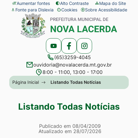
Seção
Ir
Aumentar fontes
Alto Contraste
Mapa do Site
Fonte para Dislexia
Cookies
Sobre Acessibilidade
de
para
Abrir
Seção
atalhos
o
preferências
do
e
conteúdo
de
menu
links
[alt+1]
cookies
principal
Acessar
Acessar
Acessar
de
Ir
(65)3259-4045
a
a
a
acessibilidade
para
ouvidoria@novalacerda.mt.gov.br
Rede
Rede
Rede
o
8:00 - 11:00, 13:00 - 17:00
Social
Social
Social
menu
Seção
Página Inicial
Listando Todas Notícias
Youtube
Facebook
Instagram
[alt+2]
do
Ir
menu
Listando Todas Notícias
para
principal
a
Página Listando Todas No
busca
Informações
Publicado em
08/04/2009
Atualizado em
28/07/2026
[alt+3]