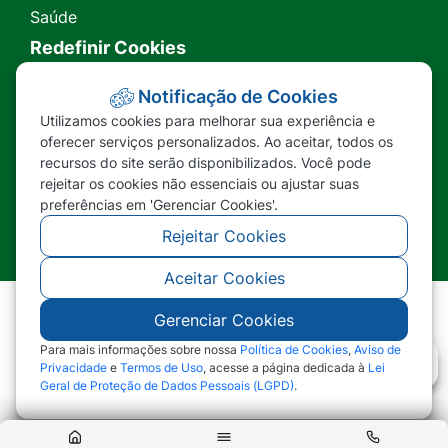
Saúde
Redefinir Cookies
Transparência
Notificação de Cookies
Utilizamos cookies para melhorar sua experiência e
Ouvidoria
oferecer serviços personalizados. Ao aceitar, todos os
recursos do site serão disponibilizados. Você pode
SIC
rejeitar os cookies não essenciais ou ajustar suas
preferências em 'Gerenciar Cookies'.
Rejeitar Cookies
Aceitar Cookies
Gerenciar Cookies
©2026 - Prefeitura Municipal de Nova Lacerda -
MT - Todos os direitos reservados
Para mais informações sobre nossa
Política de Cookies
,
Aviso de
Privacidade
e
Termos de Uso
, acesse a página dedicada à
Lei
Geral de Proteção de Dados Pessoais (LGPD)
.
Abr