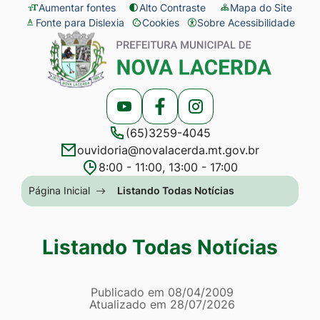
Seção
Ir
Aumentar fontes
Alto Contraste
Mapa do Site
Fonte para Dislexia
Cookies
Sobre Acessibilidade
de
para
Abrir
Seção
atalhos
o
preferências
do
e
conteúdo
de
menu
links
[alt+1]
cookies
principal
Acessar
Acessar
Acessar
de
Ir
(65)3259-4045
a
a
a
acessibilidade
para
ouvidoria@novalacerda.mt.gov.br
Rede
Rede
Rede
o
8:00 - 11:00, 13:00 - 17:00
Social
Social
Social
menu
Seção
Página Inicial
Listando Todas Notícias
Youtube
Facebook
Instagram
[alt+2]
do
Ir
menu
Listando Todas Notícias
para
principal
a
Página Listando Todas No
busca
Informações
Publicado em
08/04/2009
Atualizado em
28/07/2026
[alt+3]