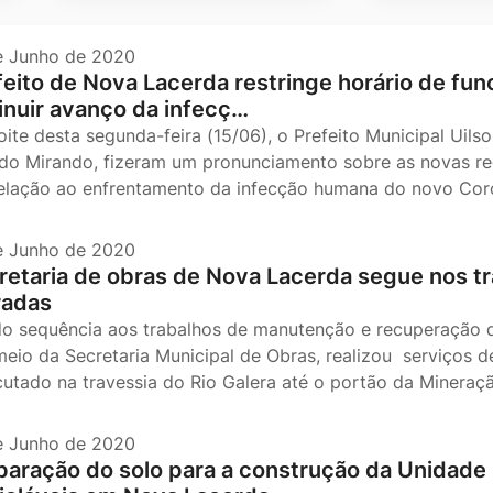
e Junho de 2020
feito de Nova Lacerda restringe horário de fu
inuir avanço da infecç…
oite desta segunda-feira (15/06), o Prefeito Municipal Uils
ldo Mirando, fizeram um pronunciamento sobre as novas re
elação ao enfrentamento da infecção humana do novo Coro
e Junho de 2020
retaria de obras de Nova Lacerda segue nos tr
radas
o sequência aos trabalhos de manutenção e recuperação de
meio da Secretaria Municipal de Obras, realizou serviços de
utado na travessia do Rio Galera até o portão da Minera
e Junho de 2020
paração do solo para a construção da Unidade