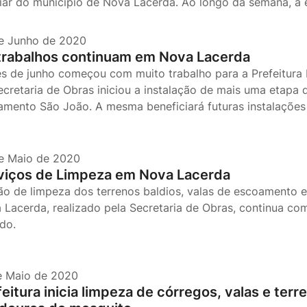
liar do município de Nova Lacerda. Ao longo da semana, a e
e Junho de 2020
trabalhos continuam em Nova Lacerda
s de junho começou com muito trabalho para a Prefeitura 
ecretaria de Obras iniciou a instalação de mais uma etapa 
amento São João. A mesma beneficiará futuras instalações 
e Maio de 2020
viços de Limpeza em Nova Lacerda
ão de limpeza dos terrenos baldios, valas de escoamento 
 Lacerda, realizado pela Secretaria de Obras, continua co
ando.
e Maio de 2020
eitura inicia limpeza de córregos, valas e terr