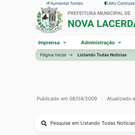
Seção
Ir
Aumentar fontes
Alto Contrast
Seção
de
para
do
atalhos
o
menu
e
conteúdo
principal
Seção
links
[alt+1]
Imprensa
Administração
do
de
Ir
menu
Página Inicial
Listando Todas Notícias
acessibilidade
para
principal
o
menu
[alt+2]
Ir
Página Listan
Informações
Publicado em
08/04/2009
Atualizado
para
a
de
busca
publicação
[alt+3]