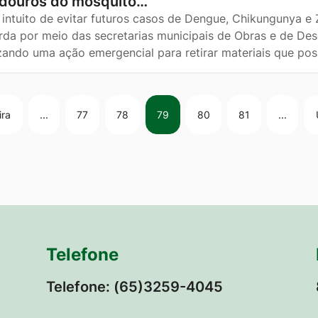
adouros do mosquito…
intuito de evitar futuros casos de Dengue, Chikungunya e Z
rda por meio das secretarias municipais de Obras e de De
izando uma ação emergencial para retirar materiais que p
ira
...
77
78
79
80
81
...
Telefone
Telefone: (65)3259-4045