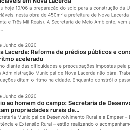
icláveis em Nova Lacerda
iou hoje 10/06 a preparação do solo para a construção da 
cláveis, nesta obra de 450m² a prefeitura de Nova Lacerda 
enta e Três Mil Reais). A Secretaria de Meio Ambiente, ve
h…
e Junho de 2020
a Lacerda: Reforma de prédios públicos e co
ritmo acelerado
o diante das dificuldades e preocupações impostas pela 
 a Administração Municipal de Nova Lacerda não pára. Trab
uações ditam o ritmo na cidade. Enquanto constrói o pass
e Junho de 2020
io ao homem do campo: Secretaria de Desenvo
itam propriedades rurais de…
cretaria Municipal de Desenvolvimento Rural e a Empaer –
stência e Extensão Rural – estão realizando o acompanhame