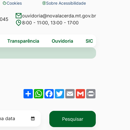
Cookies
Sobre Acessibilidade
Abrir
preferências
ouvidoria@novalacerda.mt.gov.br
4045
8:00 - 11:00, 13:00 - 17:00
de
cookies
Transparência
Ouvidoria
SIC
Share
WhatsApp
Facebook
Twitter
Email
Gmail
Print
Pesquisar