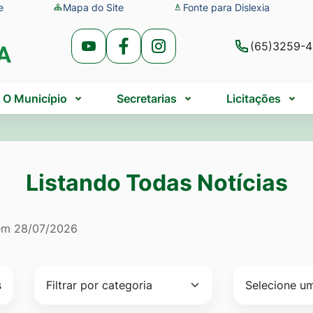
e
Mapa do Site
Fonte para Dislexia
(65)3259-
Acessar
Acessar
Acessar
a
a
a
Rede
Rede
Rede
O Município
Secretarias
Licitações
Social
Social
Social
Youtube
Facebook
Instagram
Listando Todas Notícias
do Todas Notícias
 em
28/07/2026