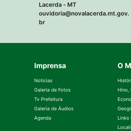
Lacerda - MT
ouvidoria@novalacerda.mt.gov.
br
Imprensa
O M
Seção do Rodapé e Contato
Notícias
Histór
Galeria de Fotos
Hino,
Tv Prefeitura
Econ
Galeria de Áudios
Geogr
Agenda
Links 
Local