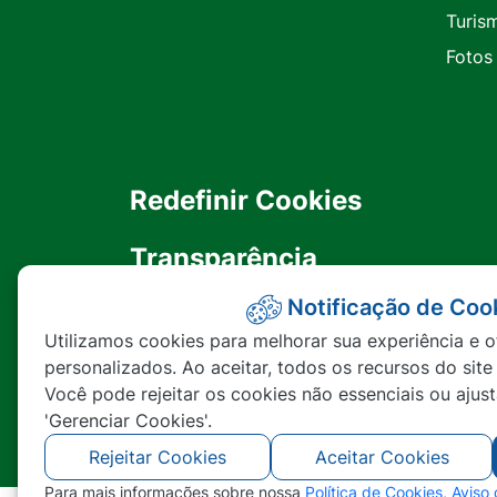
Turis
Fotos
Redefinir Cookies
Transparência
Notificação de Coo
Ouvidoria
Utilizamos cookies para melhorar sua experiência e o
personalizados. Ao aceitar, todos os recursos do site
SIC
Você pode rejeitar os cookies não essenciais ou ajus
'Gerenciar Cookies'.
Rejeitar Cookies
Aceitar Cookies
Para mais informações sobre nossa
Política de Cookies
,
Aviso