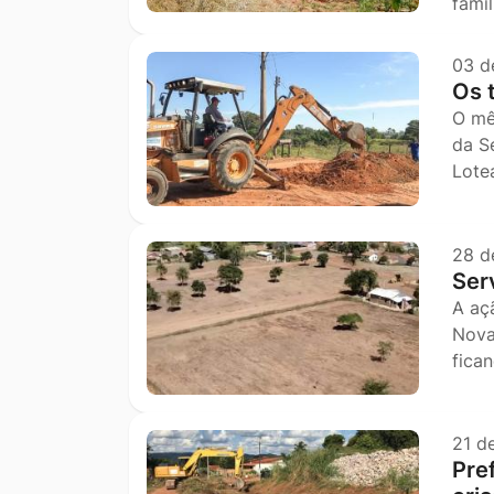
fami
03 d
Os 
O mê
da S
Lote
28 d
Ser
A aç
Nova
fic
21 d
Pref