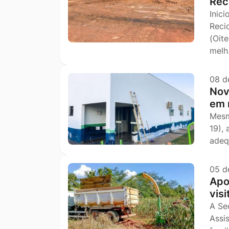
Rec
Inic
Reci
(Oit
mel
08 d
Nov
em 
Mesm
19),
adeq
05 d
Apo
vis
A Se
Assi