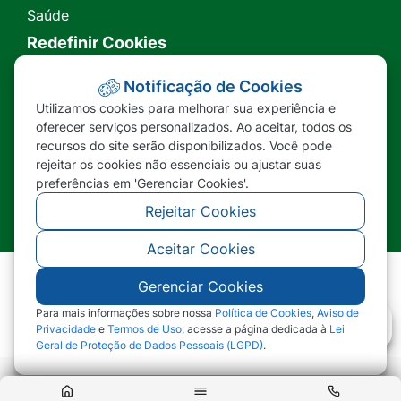
Saúde
Redefinir Cookies
Transparência
Notificação de Cookies
Utilizamos cookies para melhorar sua experiência e
Ouvidoria
oferecer serviços personalizados. Ao aceitar, todos os
recursos do site serão disponibilizados. Você pode
SIC
rejeitar os cookies não essenciais ou ajustar suas
preferências em 'Gerenciar Cookies'.
Rejeitar Cookies
Aceitar Cookies
Gerenciar Cookies
©2026 - Prefeitura Municipal de Nova Lacerda -
MT - Todos os direitos reservados
Para mais informações sobre nossa
Política de Cookies
,
Aviso de
Privacidade
e
Termos de Uso
, acesse a página dedicada à
Lei
Geral de Proteção de Dados Pessoais (LGPD)
.
Abr