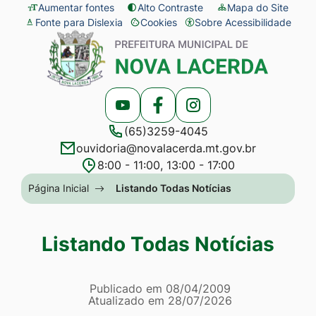
Seção
Ir
Aumentar fontes
Alto Contraste
Mapa do Site
Fonte para Dislexia
Cookies
Sobre Acessibilidade
de
para
Abrir
Seção
atalhos
o
preferências
do
e
conteúdo
de
menu
links
[alt+1]
cookies
principal
Acessar
Acessar
Acessar
de
Ir
(65)3259-4045
a
a
a
acessibilidade
para
ouvidoria@novalacerda.mt.gov.br
Rede
Rede
Rede
o
8:00 - 11:00, 13:00 - 17:00
Social
Social
Social
menu
Seção
Página Inicial
Listando Todas Notícias
Youtube
Facebook
Instagram
[alt+2]
do
Ir
menu
Listando Todas Notícias
para
principal
a
Página Listando Todas No
busca
Informações
Publicado em
08/04/2009
Atualizado em
28/07/2026
[alt+3]