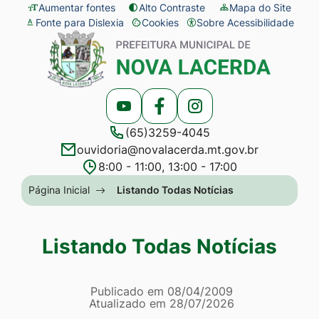
Seção
Ir
Aumentar fontes
Alto Contraste
Mapa do Site
Fonte para Dislexia
Cookies
Sobre Acessibilidade
de
para
Abrir
Seção
atalhos
o
preferências
do
e
conteúdo
de
menu
links
[alt+1]
cookies
principal
Acessar
Acessar
Acessar
de
Ir
(65)3259-4045
a
a
a
acessibilidade
para
ouvidoria@novalacerda.mt.gov.br
Rede
Rede
Rede
o
8:00 - 11:00, 13:00 - 17:00
Social
Social
Social
menu
Seção
Página Inicial
Listando Todas Notícias
Youtube
Facebook
Instagram
[alt+2]
do
Ir
menu
Listando Todas Notícias
para
principal
a
Página Listando Todas No
busca
Informações
Publicado em
08/04/2009
Atualizado em
28/07/2026
[alt+3]