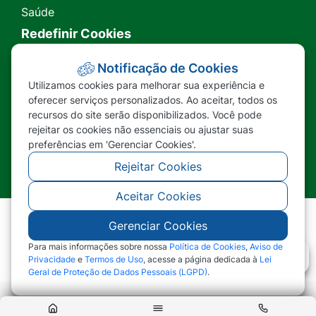
Saúde
Redefinir Cookies
Transparência
Notificação de Cookies
Utilizamos cookies para melhorar sua experiência e
Ouvidoria
oferecer serviços personalizados. Ao aceitar, todos os
recursos do site serão disponibilizados. Você pode
SIC
rejeitar os cookies não essenciais ou ajustar suas
preferências em 'Gerenciar Cookies'.
Rejeitar Cookies
Aceitar Cookies
Gerenciar Cookies
©2026 - Prefeitura Municipal de Nova Lacerda -
MT - Todos os direitos reservados
Para mais informações sobre nossa
Política de Cookies
,
Aviso de
Privacidade
e
Termos de Uso
, acesse a página dedicada à
Lei
Geral de Proteção de Dados Pessoais (LGPD)
.
Abr