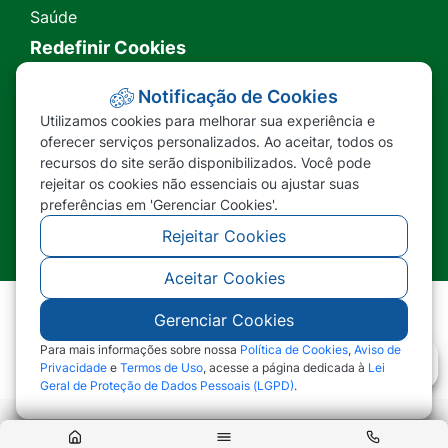
Saúde
Redefinir Cookies
Transparência
Notificação de Cookies
Utilizamos cookies para melhorar sua experiência e
Ouvidoria
oferecer serviços personalizados. Ao aceitar, todos os
recursos do site serão disponibilizados. Você pode
SIC
rejeitar os cookies não essenciais ou ajustar suas
preferências em 'Gerenciar Cookies'.
Rejeitar Cookies
Aceitar Cookies
Gerenciar Cookies
©2026 - Prefeitura Municipal de Nova Lacerda -
MT - Todos os direitos reservados
Para mais informações sobre nossa
Política de Cookies
,
Aviso de
Privacidade
e
Termos de Uso
, acesse a página dedicada à
Lei
Geral de Proteção de Dados Pessoais (LGPD)
.
Abr