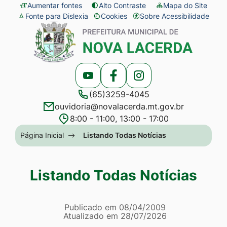
Seção
Ir
Aumentar fontes
Alto Contraste
Mapa do Site
Fonte para Dislexia
Cookies
Sobre Acessibilidade
de
para
Abrir
Seção
atalhos
o
preferências
do
e
conteúdo
de
menu
links
[alt+1]
cookies
principal
Acessar
Acessar
Acessar
de
Ir
(65)3259-4045
a
a
a
acessibilidade
para
ouvidoria@novalacerda.mt.gov.br
Rede
Rede
Rede
o
8:00 - 11:00, 13:00 - 17:00
Social
Social
Social
menu
Seção
Página Inicial
Listando Todas Notícias
Youtube
Facebook
Instagram
[alt+2]
do
Ir
menu
Listando Todas Notícias
para
principal
a
Página Listando Todas No
busca
Informações
Publicado em
08/04/2009
Atualizado em
28/07/2026
[alt+3]