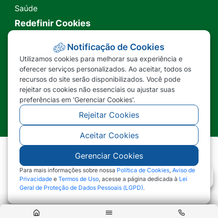
Saúde
Redefinir Cookies
Transparência
Notificação de Cookies
Utilizamos cookies para melhorar sua experiência e
Ouvidoria
oferecer serviços personalizados. Ao aceitar, todos os
recursos do site serão disponibilizados. Você pode
SIC
rejeitar os cookies não essenciais ou ajustar suas
preferências em 'Gerenciar Cookies'.
Rejeitar Cookies
Aceitar Cookies
Gerenciar Cookies
©2026 - Prefeitura Municipal de Nova Lacerda -
MT - Todos os direitos reservados
Para mais informações sobre nossa
Política de Cookies
,
Aviso de
Privacidade
e
Termos de Uso
, acesse a página dedicada à
Lei
Geral de Proteção de Dados Pessoais (LGPD)
.
Abr