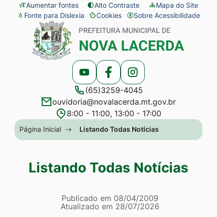
Seção
Ir
Aumentar fontes
Alto Contraste
Mapa do Site
Fonte para Dislexia
Cookies
Sobre Acessibilidade
de
para
Abrir
Seção
atalhos
o
preferências
do
e
conteúdo
de
menu
links
[alt+1]
cookies
principal
Acessar
Acessar
Acessar
de
Ir
(65)3259-4045
a
a
a
acessibilidade
para
ouvidoria@novalacerda.mt.gov.br
Rede
Rede
Rede
o
8:00 - 11:00, 13:00 - 17:00
Social
Social
Social
menu
Seção
Página Inicial
Listando Todas Notícias
Youtube
Facebook
Instagram
[alt+2]
do
Ir
menu
Listando Todas Notícias
para
principal
a
Página Listando Todas No
busca
Informações
Publicado em
08/04/2009
Atualizado em
28/07/2026
[alt+3]