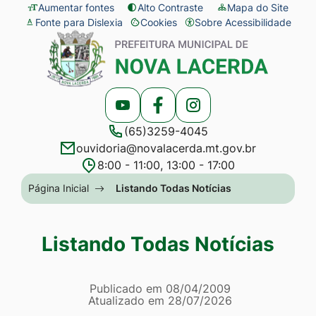
Seção
Ir
Aumentar fontes
Alto Contraste
Mapa do Site
Fonte para Dislexia
Cookies
Sobre Acessibilidade
de
para
Abrir
Seção
atalhos
o
preferências
do
e
conteúdo
de
menu
links
[alt+1]
cookies
principal
Acessar
Acessar
Acessar
de
Ir
(65)3259-4045
a
a
a
acessibilidade
para
ouvidoria@novalacerda.mt.gov.br
Rede
Rede
Rede
o
8:00 - 11:00, 13:00 - 17:00
Social
Social
Social
menu
Seção
Página Inicial
Listando Todas Notícias
Youtube
Facebook
Instagram
[alt+2]
do
Ir
menu
Listando Todas Notícias
para
principal
a
Página Listando Todas No
busca
Informações
Publicado em
08/04/2009
Atualizado em
28/07/2026
[alt+3]