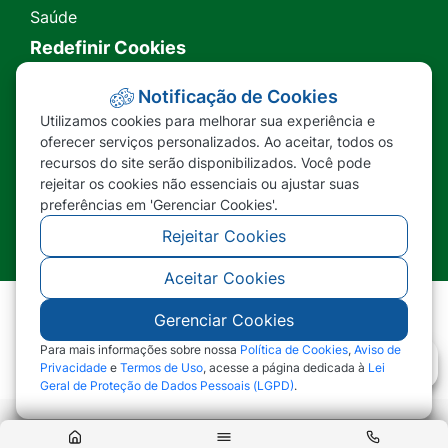
Saúde
Redefinir Cookies
Transparência
Notificação de Cookies
Utilizamos cookies para melhorar sua experiência e
Ouvidoria
oferecer serviços personalizados. Ao aceitar, todos os
recursos do site serão disponibilizados. Você pode
SIC
rejeitar os cookies não essenciais ou ajustar suas
preferências em 'Gerenciar Cookies'.
Rejeitar Cookies
Aceitar Cookies
Gerenciar Cookies
©2026 - Prefeitura Municipal de Nova Lacerda -
MT - Todos os direitos reservados
Para mais informações sobre nossa
Política de Cookies
,
Aviso de
Privacidade
e
Termos de Uso
, acesse a página dedicada à
Lei
Geral de Proteção de Dados Pessoais (LGPD)
.
Abr