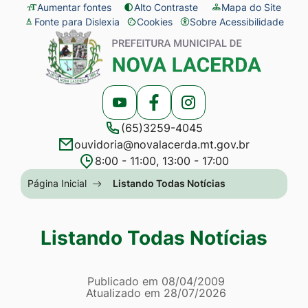
Seção
Ir
Aumentar fontes
Alto Contraste
Mapa do Site
Fonte para Dislexia
Cookies
Sobre Acessibilidade
de
para
Abrir
Seção
atalhos
o
preferências
do
e
conteúdo
de
menu
links
[alt+1]
cookies
principal
Acessar
Acessar
Acessar
de
Ir
(65)3259-4045
a
a
a
acessibilidade
para
ouvidoria@novalacerda.mt.gov.br
Rede
Rede
Rede
o
8:00 - 11:00, 13:00 - 17:00
Social
Social
Social
menu
Seção
Página Inicial
Listando Todas Notícias
Youtube
Facebook
Instagram
[alt+2]
do
Ir
menu
Listando Todas Notícias
para
principal
a
Página Listando Todas No
busca
Informações
Publicado em
08/04/2009
Atualizado em
28/07/2026
[alt+3]