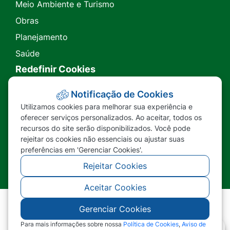
Meio Ambiente e Turismo
Obras
Planejamento
Saúde
Redefinir Cookies
Transparência
Notificação de Cookies
Utilizamos cookies para melhorar sua experiência e
Ouvidoria
oferecer serviços personalizados. Ao aceitar, todos os
recursos do site serão disponibilizados. Você pode
SIC
rejeitar os cookies não essenciais ou ajustar suas
preferências em 'Gerenciar Cookies'.
Rejeitar Cookies
Aceitar Cookies
Gerenciar Cookies
©2026 - Prefeitura Municipal de Nova Lacerda -
MT - Todos os direitos reservados
Para mais informações sobre nossa
Política de Cookies
,
Aviso de