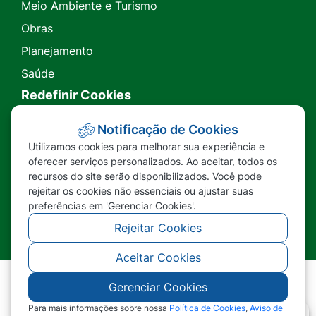
Meio Ambiente e Turismo
Obras
Planejamento
Saúde
Redefinir Cookies
Transparência
Notificação de Cookies
Utilizamos cookies para melhorar sua experiência e
Ouvidoria
oferecer serviços personalizados. Ao aceitar, todos os
recursos do site serão disponibilizados. Você pode
SIC
rejeitar os cookies não essenciais ou ajustar suas
preferências em 'Gerenciar Cookies'.
Rejeitar Cookies
Aceitar Cookies
Gerenciar Cookies
©2026 - Prefeitura Municipal de Nova Lacerda -
MT - Todos os direitos reservados
Para mais informações sobre nossa
Política de Cookies
,
Aviso de