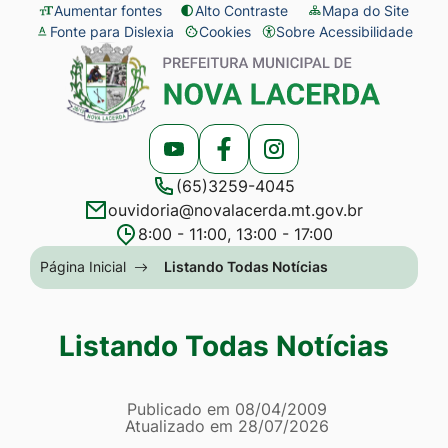
Seção
Ir
Aumentar fontes
Alto Contraste
Mapa do Site
Fonte para Dislexia
Cookies
Sobre Acessibilidade
de
para
Abrir
Seção
atalhos
o
preferências
do
e
conteúdo
de
menu
links
[alt+1]
cookies
principal
Acessar
Acessar
Acessar
de
Ir
(65)3259-4045
a
a
a
acessibilidade
para
ouvidoria@novalacerda.mt.gov.br
Rede
Rede
Rede
o
8:00 - 11:00, 13:00 - 17:00
Social
Social
Social
menu
Seção
Página Inicial
Listando Todas Notícias
Youtube
Facebook
Instagram
[alt+2]
do
Ir
menu
Listando Todas Notícias
para
principal
a
Página Listando Todas No
busca
Informações
Publicado em
08/04/2009
Atualizado em
28/07/2026
[alt+3]