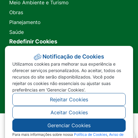
Meio Ambiente e Turismo
Obras
Planejamento
Saúde
Redefinir Cookies
Transparência
Notificação de Cookies
Utilizamos cookies para melhorar sua experiência e
Ouvidoria
oferecer serviços personalizados. Ao aceitar, todos os
recursos do site serão disponibilizados. Você pode
SIC
rejeitar os cookies não essenciais ou ajustar suas
preferências em 'Gerenciar Cookies'.
Rejeitar Cookies
Aceitar Cookies
Gerenciar Cookies
©2026 - Prefeitura Municipal de Nova Lacerda -
MT - Todos os direitos reservados
Para mais informações sobre nossa
Política de Cookies
,
Aviso de