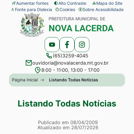
Seção
Ir
Aumentar fontes
Alto Contraste
Mapa do Site
Fonte para Dislexia
Cookies
Sobre Acessibilidade
de
para
Abrir
Seção
atalhos
o
preferências
do
e
conteúdo
de
menu
links
[alt+1]
cookies
principal
Acessar
Acessar
Acessar
de
Ir
(65)3259-4045
a
a
a
acessibilidade
para
ouvidoria@novalacerda.mt.gov.br
Rede
Rede
Rede
o
8:00 - 11:00, 13:00 - 17:00
Social
Social
Social
menu
Seção
Página Inicial
Listando Todas Notícias
Youtube
Facebook
Instagram
[alt+2]
do
Ir
menu
Listando Todas Notícias
para
principal
a
Página Listando Todas No
busca
Informações
Publicado em
08/04/2009
Atualizado em
28/07/2026
[alt+3]