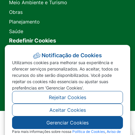
Meio Ambiente e Turismo
Obras
Planejamento
Saúde
Redefinir Cookies
Transparência
Notificação de Cookies
Utilizamos cookies para melhorar sua experiência e
Ouvidoria
oferecer serviços personalizados. Ao aceitar, todos os
recursos do site serão disponibilizados. Você pode
SIC
rejeitar os cookies não essenciais ou ajustar suas
preferências em 'Gerenciar Cookies'.
Rejeitar Cookies
Aceitar Cookies
Gerenciar Cookies
©2026 - Prefeitura Municipal de Nova Lacerda -
MT - Todos os direitos reservados
Para mais informações sobre nossa
Política de Cookies
,
Aviso de