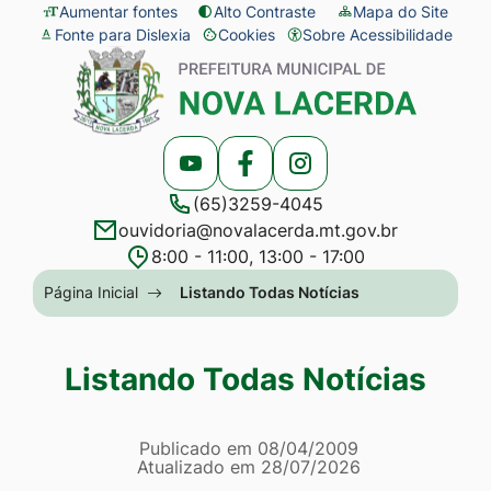
Seção
Ir
Aumentar fontes
Alto Contraste
Mapa do Site
Fonte para Dislexia
Cookies
Sobre Acessibilidade
de
para
Abrir
Seção
atalhos
o
preferências
do
e
conteúdo
de
menu
links
[alt+1]
cookies
principal
Acessar
Acessar
Acessar
de
Ir
(65)3259-4045
a
a
a
acessibilidade
para
ouvidoria@novalacerda.mt.gov.br
Rede
Rede
Rede
o
8:00 - 11:00, 13:00 - 17:00
Social
Social
Social
menu
Seção
Página Inicial
Listando Todas Notícias
Youtube
Facebook
Instagram
[alt+2]
do
Ir
menu
Listando Todas Notícias
para
principal
a
Página Listando Todas No
busca
Informações
Publicado em
08/04/2009
Atualizado em
28/07/2026
[alt+3]