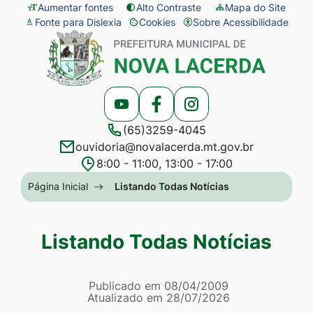
Seção
Ir
Aumentar fontes
Alto Contraste
Mapa do Site
Fonte para Dislexia
Cookies
Sobre Acessibilidade
de
para
Abrir
Seção
atalhos
o
preferências
do
e
conteúdo
de
menu
links
[alt+1]
cookies
principal
Acessar
Acessar
Acessar
de
Ir
(65)3259-4045
a
a
a
acessibilidade
para
ouvidoria@novalacerda.mt.gov.br
Rede
Rede
Rede
o
8:00 - 11:00, 13:00 - 17:00
Social
Social
Social
menu
Seção
Página Inicial
Listando Todas Notícias
Youtube
Facebook
Instagram
[alt+2]
do
Ir
menu
Listando Todas Notícias
para
principal
a
Página Listando Todas No
busca
Informações
Publicado em
08/04/2009
Atualizado em
28/07/2026
[alt+3]