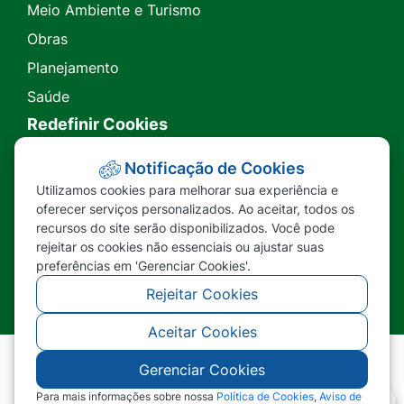
Meio Ambiente e Turismo
Obras
Planejamento
Saúde
Redefinir Cookies
Transparência
Notificação de Cookies
Utilizamos cookies para melhorar sua experiência e
Ouvidoria
oferecer serviços personalizados. Ao aceitar, todos os
recursos do site serão disponibilizados. Você pode
SIC
rejeitar os cookies não essenciais ou ajustar suas
preferências em 'Gerenciar Cookies'.
Rejeitar Cookies
Aceitar Cookies
Gerenciar Cookies
©2026 - Prefeitura Municipal de Nova Lacerda -
MT - Todos os direitos reservados
Para mais informações sobre nossa
Política de Cookies
,
Aviso de