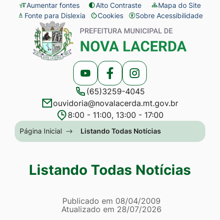
Seção
Ir
Aumentar fontes
Alto Contraste
Mapa do Site
Fonte para Dislexia
Cookies
Sobre Acessibilidade
de
para
Abrir
Seção
atalhos
o
preferências
do
e
conteúdo
de
menu
links
[alt+1]
cookies
principal
Acessar
Acessar
Acessar
de
Ir
(65)3259-4045
a
a
a
acessibilidade
para
ouvidoria@novalacerda.mt.gov.br
Rede
Rede
Rede
o
8:00 - 11:00, 13:00 - 17:00
Social
Social
Social
menu
Seção
Página Inicial
Listando Todas Notícias
Youtube
Facebook
Instagram
[alt+2]
do
Ir
menu
Listando Todas Notícias
para
principal
a
Página Listando Todas No
busca
Informações
Publicado em
08/04/2009
Atualizado em
28/07/2026
[alt+3]