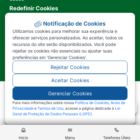
Redefinir Cookies
Transparência
Notificação de Cookies
Utilizamos cookies para melhorar sua experiência e
Ouvidoria
oferecer serviços personalizados. Ao aceitar, todos os
recursos do site serão disponibilizados. Você pode
SIC
rejeitar os cookies não essenciais ou ajustar suas
preferências em 'Gerenciar Cookies'.
Rejeitar Cookies
Aceitar Cookies
Gerenciar Cookies
©2026 - Prefeitura Municipal de Nova Lacerda -
MT - Todos os direitos reservados
Para mais informações sobre nossa
Política de Cookies
,
Aviso de
Privacidade
e
Termos de Uso
, acesse a página dedicada à
Lei
Geral de Proteção de Dados Pessoais (LGPD)
.
Abr
Início
Menu
Telefones Úteis