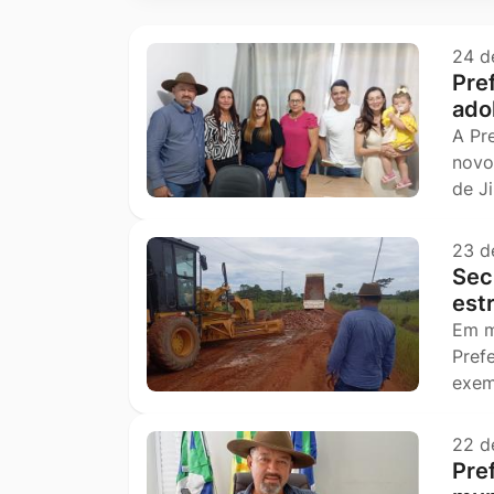
Ir
para
24 d
Pref
o
ado
rodapé
A Pr
[alt+4]
novo
de J
23 d
Secr
est
Em m
Pref
exem
22 d
Pre