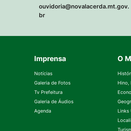
ouvidoria@novalacerda.mt.gov.
br
Imprensa
O M
Seção do Rodapé e Contato
Notícias
Histór
Galeria de Fotos
Hino,
Tv Prefeitura
Econ
Galeria de Áudios
Geogr
Agenda
Links 
Local
Turis