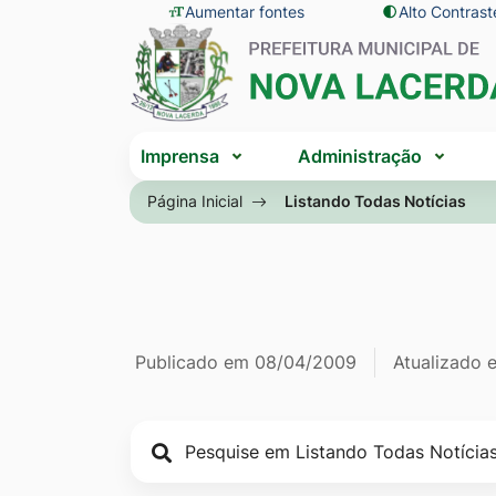
Seção
Ir
Aumentar fontes
Alto Contrast
Seção
de
para
do
atalhos
o
menu
e
conteúdo
principal
Seção
links
[alt+1]
Imprensa
Administração
do
de
Ir
menu
Página Inicial
Listando Todas Notícias
acessibilidade
para
principal
o
menu
[alt+2]
Ir
Página Listan
Informações
Publicado em
08/04/2009
Atualizado
para
a
de
busca
publicação
[alt+3]