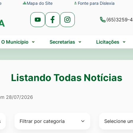
e
Mapa do Site
Fonte para Dislexia
(65)3259-
Acessar
Acessar
Acessar
a
a
a
Rede
Rede
Rede
O Município
Secretarias
Licitações
Social
Social
Social
Youtube
Facebook
Instagram
Listando Todas Notícias
do Todas Notícias
 em
28/07/2026