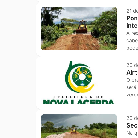
21 d
Pon
int
A re
cabe
pode
20 d
Air
O pr
será
verd
20 d
Sec
Na q