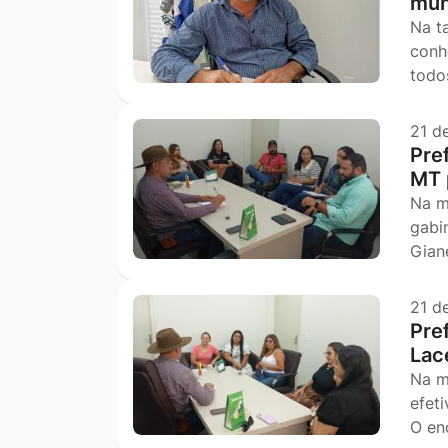
mun
Na t
conh
todo
21 d
Pre
MT 
Na m
gabi
Gian
21 d
Pre
Lac
Na m
efet
O en