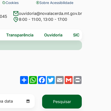
Cookies
Sobre Acessibilidade
Abrir
preferências
ouvidoria@novalacerda.mt.gov.br
4045
8:00 - 11:00, 13:00 - 17:00
de
cookies
Transparência
Ouvidoria
SIC
Share
WhatsApp
Facebook
Twitter
Email
Gmail
Print
Pesquisar