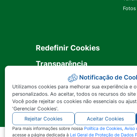
Fotos
Redefinir Cookies
Transparência
Notificação de Coo
Ouvidoria
Utilizamos cookies para melhorar sua experiência e o
personalizados. Ao aceitar, todos os recursos do site
SIC
Você pode rejeitar os cookies não essenciais ou ajus
'Gerenciar Cookies'.
Rejeitar Cookies
Aceitar Cookies
Para mais informações sobre nossa
Política de Cookies
,
Aviso
acesse a página dedicada à
Lei Geral de Proteção de Dados 