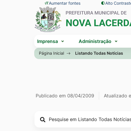
Seção
Ir
Aumentar fontes
Alto Contrast
Seção
de
para
do
atalhos
o
menu
e
conteúdo
principal
Seção
links
[alt+1]
Imprensa
Administração
do
de
Ir
menu
Página Inicial
Listando Todas Notícias
acessibilidade
para
principal
o
menu
[alt+2]
Ir
Página Listan
Informações
Publicado em
08/04/2009
Atualizado
para
a
de
busca
publicação
[alt+3]