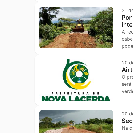
21 d
Pon
int
A re
cabe
pode
20 d
Air
O pr
será
verd
20 d
Sec
Na q