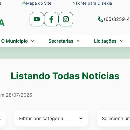
e
Mapa do Site
Fonte para Dislexia
(65)3259-
Acessar
Acessar
Acessar
a
a
a
Rede
Rede
Rede
O Município
Secretarias
Licitações
Social
Social
Social
Youtube
Facebook
Instagram
Listando Todas Notícias
do Todas Notícias
 em
28/07/2026