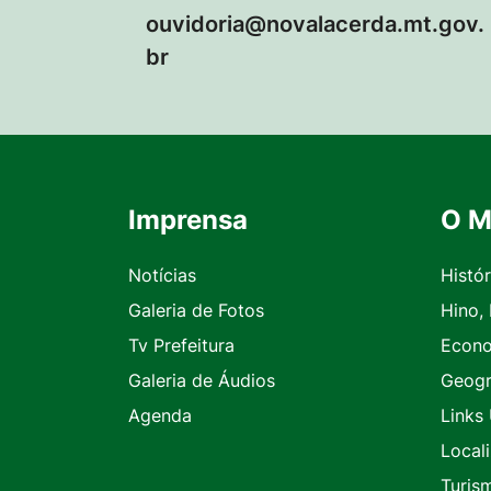
ouvidoria@novalacerda.mt.gov.
br
Imprensa
O M
Seção do Rodapé e Contato
Notícias
Histór
Galeria de Fotos
Hino,
Tv Prefeitura
Econ
Galeria de Áudios
Geogr
Agenda
Links 
Local
Turis