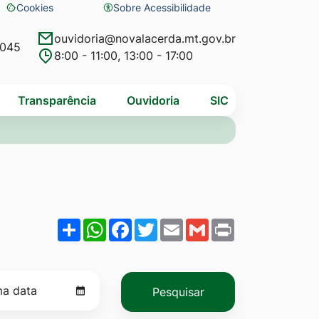
Cookies
Sobre Acessibilidade
Abrir
preferências
ouvidoria@novalacerda.mt.gov.br
4045
8:00 - 11:00, 13:00 - 17:00
de
cookies
Transparência
Ouvidoria
SIC
Share
WhatsApp
Facebook
Twitter
Email
Gmail
Print
Pesquisar