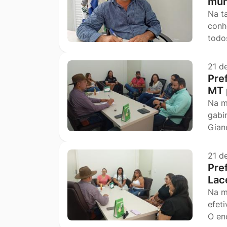
mun
Na t
conh
todo
21 d
Pre
MT 
Na m
gabi
Gian
21 d
Pre
Lac
Na m
efet
O en