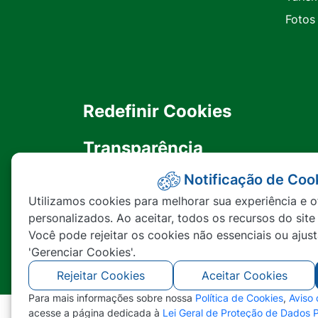
Fotos
Redefinir Cookies
Transparência
Notificação de Coo
Ouvidoria
Utilizamos cookies para melhorar sua experiência e o
personalizados. Ao aceitar, todos os recursos do site
SIC
Você pode rejeitar os cookies não essenciais ou ajus
'Gerenciar Cookies'.
Rejeitar Cookies
Aceitar Cookies
Para mais informações sobre nossa
Política de Cookies
,
Aviso
acesse a página dedicada à
Lei Geral de Proteção de Dados 