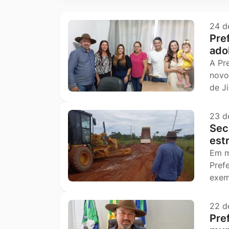
Ir
para
24 d
Pref
o
ado
rodapé
A Pr
[alt+4]
novo
de J
23 d
Secr
est
Em m
Pref
exem
22 d
Pre