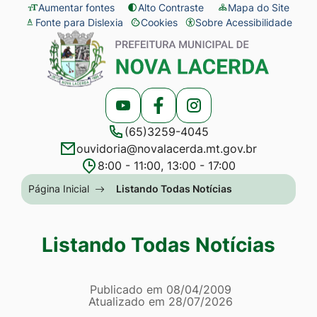
Seção
Ir
Aumentar fontes
Alto Contraste
Mapa do Site
Fonte para Dislexia
Cookies
Sobre Acessibilidade
de
para
Abrir
Seção
atalhos
o
preferências
do
e
conteúdo
de
menu
links
[alt+1]
cookies
principal
Acessar
Acessar
Acessar
de
Ir
(65)3259-4045
a
a
a
acessibilidade
para
ouvidoria@novalacerda.mt.gov.br
Rede
Rede
Rede
o
8:00 - 11:00, 13:00 - 17:00
Social
Social
Social
menu
Seção
Página Inicial
Listando Todas Notícias
Youtube
Facebook
Instagram
[alt+2]
do
Ir
menu
Listando Todas Notícias
para
principal
a
Página Listando Todas No
busca
Informações
Publicado em
08/04/2009
Atualizado em
28/07/2026
[alt+3]