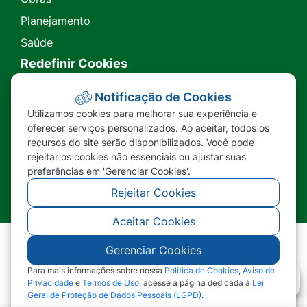
Planejamento
Saúde
Redefinir Cookies
Transparência
Notificação de Cookies
Utilizamos cookies para melhorar sua experiência e
Ouvidoria
oferecer serviços personalizados. Ao aceitar, todos os
recursos do site serão disponibilizados. Você pode
SIC
rejeitar os cookies não essenciais ou ajustar suas
preferências em 'Gerenciar Cookies'.
Rejeitar Cookies
Aceitar Cookies
Gerenciar Cookies
©2026 - Prefeitura Municipal de Nova Lacerda -
MT - Todos os direitos reservados
Para mais informações sobre nossa
Política de Cookies
,
Aviso de
Privacidade
e
Termos de Uso
, acesse a página dedicada à
Lei
Geral de Proteção de Dados Pessoais (LGPD)
.
Abr