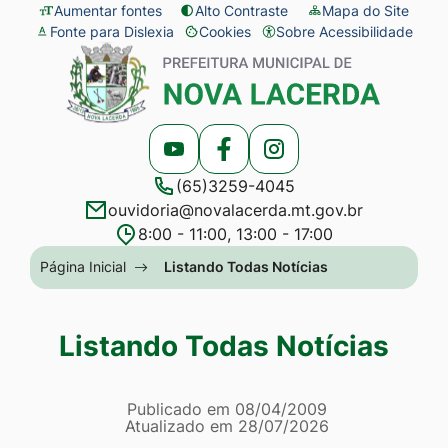
Seção
Ir
Aumentar fontes
Alto Contraste
Mapa do Site
Fonte para Dislexia
Cookies
Sobre Acessibilidade
de
para
Abrir
Seção
atalhos
o
preferências
do
e
conteúdo
de
menu
links
[alt+1]
cookies
principal
Acessar
Acessar
Acessar
de
Ir
(65)3259-4045
a
a
a
acessibilidade
para
ouvidoria@novalacerda.mt.gov.br
Rede
Rede
Rede
o
8:00 - 11:00, 13:00 - 17:00
Social
Social
Social
menu
Seção
Página Inicial
Listando Todas Notícias
Youtube
Facebook
Instagram
[alt+2]
do
Ir
menu
Listando Todas Notícias
para
principal
a
Página Listando Todas No
busca
Informações
Publicado em
08/04/2009
Atualizado em
28/07/2026
[alt+3]