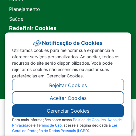
Planejamento
Saúde
Redefinir Cookies
Transparência
Notificação de Cookies
Utilizamos cookies para melhorar sua experiência e
Ouvidoria
oferecer serviços personalizados. Ao aceitar, todos os
recursos do site serão disponibilizados. Você pode
SIC
rejeitar os cookies não essenciais ou ajustar suas
preferências em 'Gerenciar Cookies'.
Rejeitar Cookies
Aceitar Cookies
Gerenciar Cookies
©2026 - Prefeitura Municipal de Nova Lacerda -
MT - Todos os direitos reservados
Para mais informações sobre nossa
Política de Cookies
,
Aviso de
Privacidade
e
Termos de Uso
, acesse a página dedicada à
Lei
Geral de Proteção de Dados Pessoais (LGPD)
.
Abr