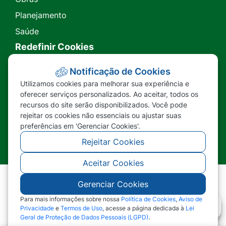
Planejamento
Saúde
Redefinir Cookies
Transparência
Notificação de Cookies
Utilizamos cookies para melhorar sua experiência e
Ouvidoria
oferecer serviços personalizados. Ao aceitar, todos os
recursos do site serão disponibilizados. Você pode
SIC
rejeitar os cookies não essenciais ou ajustar suas
preferências em 'Gerenciar Cookies'.
Rejeitar Cookies
Aceitar Cookies
Gerenciar Cookies
©2026 - Prefeitura Municipal de Nova Lacerda -
MT - Todos os direitos reservados
Para mais informações sobre nossa
Política de Cookies
,
Aviso de
Privacidade
e
Termos de Uso
, acesse a página dedicada à
Lei
Geral de Proteção de Dados Pessoais (LGPD)
.
Abr