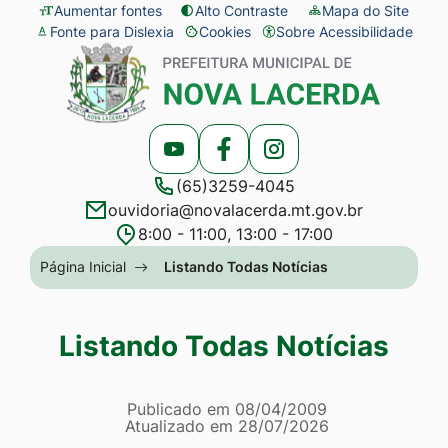
Seção
Ir
Aumentar fontes
Alto Contraste
Mapa do Site
Fonte para Dislexia
Cookies
Sobre Acessibilidade
de
para
Abrir
Seção
atalhos
o
preferências
do
e
conteúdo
de
menu
links
[alt+1]
cookies
principal
Acessar
Acessar
Acessar
de
Ir
(65)3259-4045
a
a
a
acessibilidade
para
ouvidoria@novalacerda.mt.gov.br
Rede
Rede
Rede
o
8:00 - 11:00, 13:00 - 17:00
Social
Social
Social
menu
Seção
Página Inicial
Listando Todas Notícias
Youtube
Facebook
Instagram
[alt+2]
do
Ir
menu
Listando Todas Notícias
para
principal
a
Página Listando Todas No
busca
Informações
Publicado em
08/04/2009
Atualizado em
28/07/2026
[alt+3]