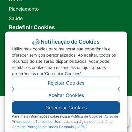
Planejamento
Saúde
Redefinir Cookies
Transparência
Notificação de Cookies
Utilizamos cookies para melhorar sua experiência e
Ouvidoria
oferecer serviços personalizados. Ao aceitar, todos os
recursos do site serão disponibilizados. Você pode
SIC
rejeitar os cookies não essenciais ou ajustar suas
preferências em 'Gerenciar Cookies'.
Rejeitar Cookies
Aceitar Cookies
Gerenciar Cookies
©2026 - Prefeitura Municipal de Nova Lacerda -
MT - Todos os direitos reservados
Para mais informações sobre nossa
Política de Cookies
,
Aviso de
Privacidade
e
Termos de Uso
, acesse a página dedicada à
Lei
Geral de Proteção de Dados Pessoais (LGPD)
.
Abr