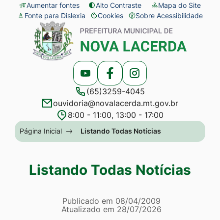
Seção
Ir
Aumentar fontes
Alto Contraste
Mapa do Site
Fonte para Dislexia
Cookies
Sobre Acessibilidade
de
para
Abrir
Seção
atalhos
o
preferências
do
e
conteúdo
de
menu
links
[alt+1]
cookies
principal
Acessar
Acessar
Acessar
de
Ir
(65)3259-4045
a
a
a
acessibilidade
para
ouvidoria@novalacerda.mt.gov.br
Rede
Rede
Rede
o
8:00 - 11:00, 13:00 - 17:00
Social
Social
Social
menu
Seção
Página Inicial
Listando Todas Notícias
Youtube
Facebook
Instagram
[alt+2]
do
Ir
menu
Listando Todas Notícias
para
principal
a
Página Listando Todas No
busca
Informações
Publicado em
08/04/2009
Atualizado em
28/07/2026
[alt+3]