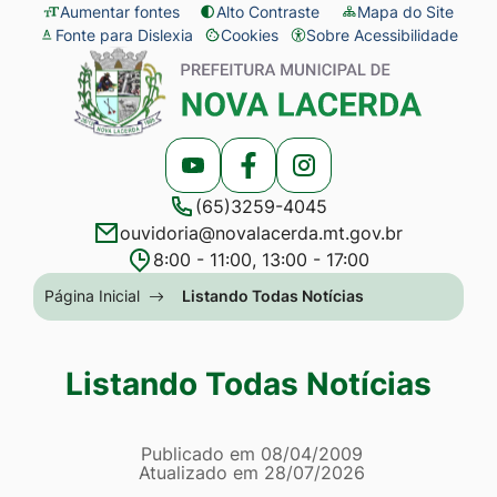
Seção
Ir
Aumentar fontes
Alto Contraste
Mapa do Site
Fonte para Dislexia
Cookies
Sobre Acessibilidade
de
para
Abrir
Seção
atalhos
o
preferências
do
e
conteúdo
de
menu
links
[alt+1]
cookies
principal
Acessar
Acessar
Acessar
de
Ir
(65)3259-4045
a
a
a
acessibilidade
para
ouvidoria@novalacerda.mt.gov.br
Rede
Rede
Rede
o
8:00 - 11:00, 13:00 - 17:00
Social
Social
Social
menu
Seção
Página Inicial
Listando Todas Notícias
Youtube
Facebook
Instagram
[alt+2]
do
Ir
menu
Listando Todas Notícias
para
principal
a
Página Listando Todas No
busca
Informações
Publicado em
08/04/2009
Atualizado em
28/07/2026
[alt+3]