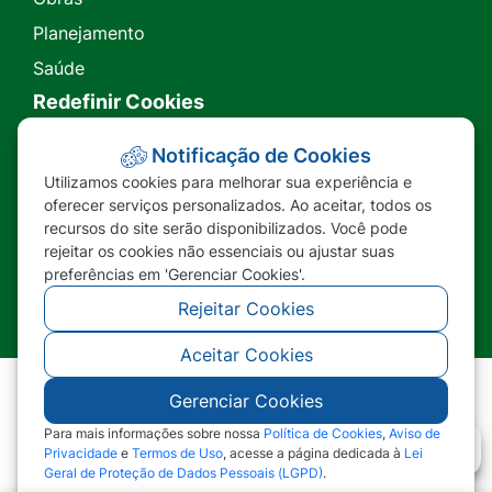
Planejamento
Saúde
Redefinir Cookies
Transparência
Notificação de Cookies
Utilizamos cookies para melhorar sua experiência e
Ouvidoria
oferecer serviços personalizados. Ao aceitar, todos os
recursos do site serão disponibilizados. Você pode
SIC
rejeitar os cookies não essenciais ou ajustar suas
preferências em 'Gerenciar Cookies'.
Rejeitar Cookies
Aceitar Cookies
Gerenciar Cookies
©2026 - Prefeitura Municipal de Nova Lacerda -
MT - Todos os direitos reservados
Para mais informações sobre nossa
Política de Cookies
,
Aviso de
Privacidade
e
Termos de Uso
, acesse a página dedicada à
Lei
Geral de Proteção de Dados Pessoais (LGPD)
.
Abr