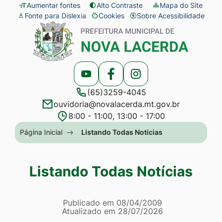
Seção
Ir
Aumentar fontes
Alto Contraste
Mapa do Site
Fonte para Dislexia
Cookies
Sobre Acessibilidade
de
para
Abrir
Seção
atalhos
o
preferências
do
e
conteúdo
de
menu
links
[alt+1]
cookies
principal
Acessar
Acessar
Acessar
de
Ir
(65)3259-4045
a
a
a
acessibilidade
para
ouvidoria@novalacerda.mt.gov.br
Rede
Rede
Rede
o
8:00 - 11:00, 13:00 - 17:00
Social
Social
Social
menu
Seção
Página Inicial
Listando Todas Notícias
Youtube
Facebook
Instagram
[alt+2]
do
Ir
menu
Listando Todas Notícias
para
principal
a
Página Listando Todas No
busca
Informações
Publicado em
08/04/2009
Atualizado em
28/07/2026
[alt+3]