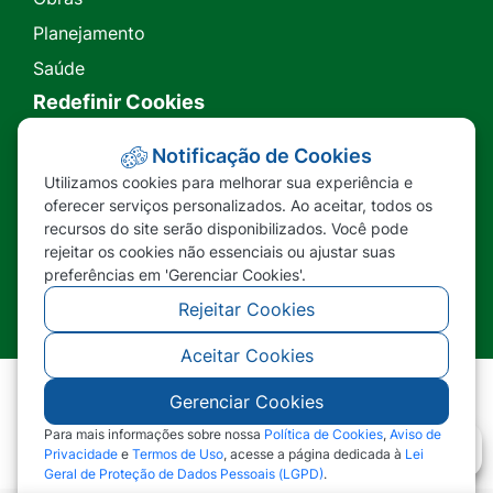
Planejamento
Saúde
Redefinir Cookies
Transparência
Notificação de Cookies
Utilizamos cookies para melhorar sua experiência e
Ouvidoria
oferecer serviços personalizados. Ao aceitar, todos os
recursos do site serão disponibilizados. Você pode
SIC
rejeitar os cookies não essenciais ou ajustar suas
preferências em 'Gerenciar Cookies'.
Rejeitar Cookies
Aceitar Cookies
Gerenciar Cookies
©2026 - Prefeitura Municipal de Nova Lacerda -
MT - Todos os direitos reservados
Para mais informações sobre nossa
Política de Cookies
,
Aviso de
Privacidade
e
Termos de Uso
, acesse a página dedicada à
Lei
Geral de Proteção de Dados Pessoais (LGPD)
.
Abr