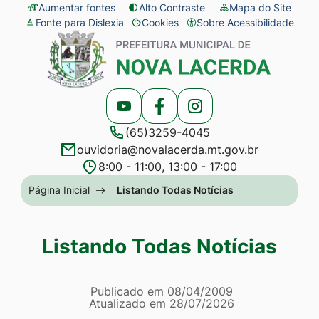
Seção
Ir
Aumentar fontes
Alto Contraste
Mapa do Site
Fonte para Dislexia
Cookies
Sobre Acessibilidade
de
para
Abrir
Seção
atalhos
o
preferências
do
e
conteúdo
de
menu
links
[alt+1]
cookies
principal
Acessar
Acessar
Acessar
de
Ir
(65)3259-4045
a
a
a
acessibilidade
para
ouvidoria@novalacerda.mt.gov.br
Rede
Rede
Rede
o
8:00 - 11:00, 13:00 - 17:00
Social
Social
Social
menu
Seção
Página Inicial
Listando Todas Notícias
Youtube
Facebook
Instagram
[alt+2]
do
Ir
menu
Listando Todas Notícias
para
principal
a
Página Listando Todas No
busca
Informações
Publicado em
08/04/2009
Atualizado em
28/07/2026
[alt+3]