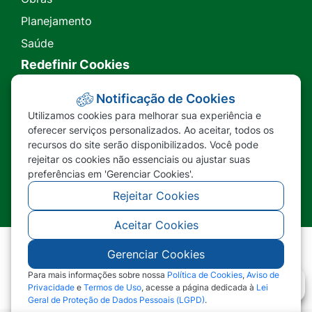
Planejamento
Saúde
Redefinir Cookies
Transparência
Notificação de Cookies
Utilizamos cookies para melhorar sua experiência e
Ouvidoria
oferecer serviços personalizados. Ao aceitar, todos os
recursos do site serão disponibilizados. Você pode
SIC
rejeitar os cookies não essenciais ou ajustar suas
preferências em 'Gerenciar Cookies'.
Rejeitar Cookies
Aceitar Cookies
Gerenciar Cookies
©2026 - Prefeitura Municipal de Nova Lacerda -
MT - Todos os direitos reservados
Para mais informações sobre nossa
Política de Cookies
,
Aviso de
Privacidade
e
Termos de Uso
, acesse a página dedicada à
Lei
Geral de Proteção de Dados Pessoais (LGPD)
.
Abr