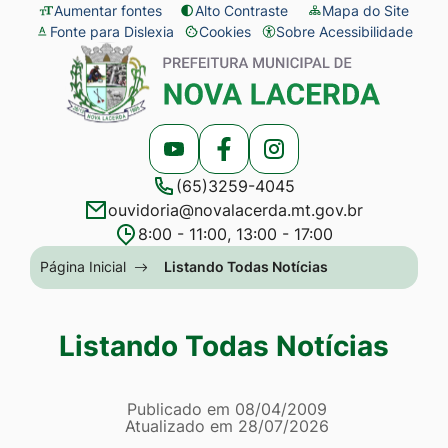
Seção
Ir
Aumentar fontes
Alto Contraste
Mapa do Site
Fonte para Dislexia
Cookies
Sobre Acessibilidade
de
para
Abrir
Seção
atalhos
o
preferências
do
e
conteúdo
de
menu
links
[alt+1]
cookies
principal
Acessar
Acessar
Acessar
de
Ir
(65)3259-4045
a
a
a
acessibilidade
para
ouvidoria@novalacerda.mt.gov.br
Rede
Rede
Rede
o
8:00 - 11:00, 13:00 - 17:00
Social
Social
Social
menu
Seção
Página Inicial
Listando Todas Notícias
Youtube
Facebook
Instagram
[alt+2]
do
Ir
menu
Listando Todas Notícias
para
principal
a
Página Listando Todas No
busca
Informações
Publicado em
08/04/2009
Atualizado em
28/07/2026
[alt+3]