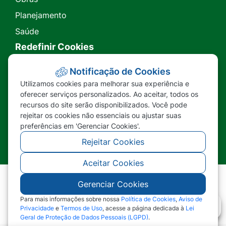
Planejamento
Saúde
Redefinir Cookies
Transparência
Notificação de Cookies
Utilizamos cookies para melhorar sua experiência e
Ouvidoria
oferecer serviços personalizados. Ao aceitar, todos os
recursos do site serão disponibilizados. Você pode
SIC
rejeitar os cookies não essenciais ou ajustar suas
preferências em 'Gerenciar Cookies'.
Rejeitar Cookies
Aceitar Cookies
Gerenciar Cookies
©2026 - Prefeitura Municipal de Nova Lacerda -
MT - Todos os direitos reservados
Para mais informações sobre nossa
Política de Cookies
,
Aviso de
Privacidade
e
Termos de Uso
, acesse a página dedicada à
Lei
Geral de Proteção de Dados Pessoais (LGPD)
.
Abr