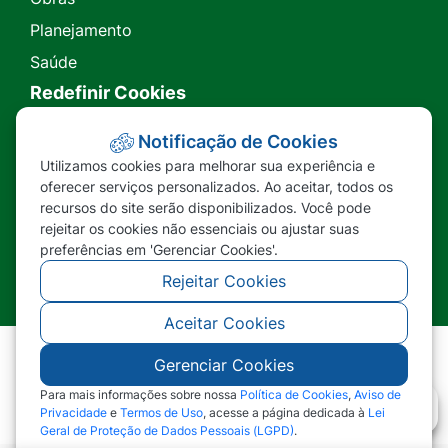
Planejamento
Saúde
Redefinir Cookies
Transparência
Notificação de Cookies
Utilizamos cookies para melhorar sua experiência e
Ouvidoria
oferecer serviços personalizados. Ao aceitar, todos os
recursos do site serão disponibilizados. Você pode
SIC
rejeitar os cookies não essenciais ou ajustar suas
preferências em 'Gerenciar Cookies'.
Rejeitar Cookies
Aceitar Cookies
Gerenciar Cookies
©2026 - Prefeitura Municipal de Nova Lacerda -
MT - Todos os direitos reservados
Para mais informações sobre nossa
Política de Cookies
,
Aviso de
Privacidade
e
Termos de Uso
, acesse a página dedicada à
Lei
Geral de Proteção de Dados Pessoais (LGPD)
.
Abr