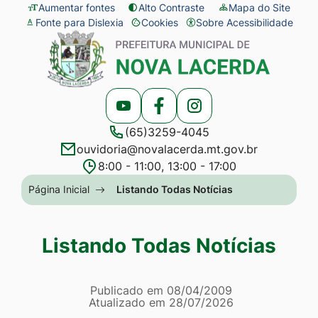
Seção
Ir
Aumentar fontes
Alto Contraste
Mapa do Site
Fonte para Dislexia
Cookies
Sobre Acessibilidade
de
para
Abrir
Seção
atalhos
o
preferências
do
e
conteúdo
de
menu
links
[alt+1]
cookies
principal
Acessar
Acessar
Acessar
de
Ir
(65)3259-4045
a
a
a
acessibilidade
para
ouvidoria@novalacerda.mt.gov.br
Rede
Rede
Rede
o
8:00 - 11:00, 13:00 - 17:00
Social
Social
Social
menu
Seção
Página Inicial
Listando Todas Notícias
Youtube
Facebook
Instagram
[alt+2]
do
Ir
menu
Listando Todas Notícias
para
principal
a
Página Listando Todas No
busca
Informações
Publicado em
08/04/2009
Atualizado em
28/07/2026
[alt+3]