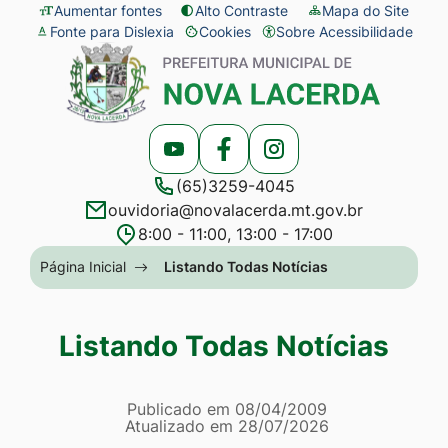
Seção
Ir
Aumentar fontes
Alto Contraste
Mapa do Site
Fonte para Dislexia
Cookies
Sobre Acessibilidade
de
para
Abrir
Seção
atalhos
o
preferências
do
e
conteúdo
de
menu
links
[alt+1]
cookies
principal
Acessar
Acessar
Acessar
de
Ir
(65)3259-4045
a
a
a
acessibilidade
para
ouvidoria@novalacerda.mt.gov.br
Rede
Rede
Rede
o
8:00 - 11:00, 13:00 - 17:00
Social
Social
Social
menu
Seção
Página Inicial
Listando Todas Notícias
Youtube
Facebook
Instagram
[alt+2]
do
Ir
menu
Listando Todas Notícias
para
principal
a
Página Listando Todas No
busca
Informações
Publicado em
08/04/2009
Atualizado em
28/07/2026
[alt+3]