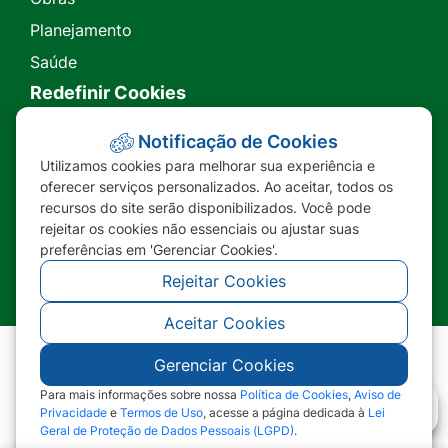
Planejamento
Saúde
Redefinir Cookies
Transparência
Notificação de Cookies
Utilizamos cookies para melhorar sua experiência e
Ouvidoria
oferecer serviços personalizados. Ao aceitar, todos os
recursos do site serão disponibilizados. Você pode
SIC
rejeitar os cookies não essenciais ou ajustar suas
preferências em 'Gerenciar Cookies'.
Rejeitar Cookies
Aceitar Cookies
Gerenciar Cookies
©2026 - Prefeitura Municipal de Nova Lacerda -
MT - Todos os direitos reservados
Para mais informações sobre nossa
Política de Cookies
,
Aviso de
Privacidade
e
Termos de Uso
, acesse a página dedicada à
Lei
Geral de Proteção de Dados Pessoais (LGPD)
.
Abr