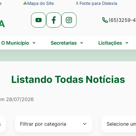
e
Mapa do Site
Fonte para Dislexia
(65)3259-
Acessar
Acessar
Acessar
a
a
a
Rede
Rede
Rede
O Município
Secretarias
Licitações
Social
Social
Social
Youtube
Facebook
Instagram
Listando Todas Notícias
do Todas Notícias
 em
28/07/2026