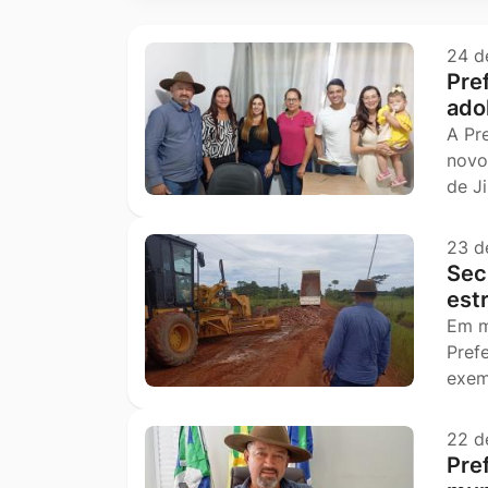
Ir
para
24 d
Pref
o
ado
rodapé
A Pr
[alt+4]
novo
de J
23 d
Secr
est
Em m
Pref
exem
22 d
Pre