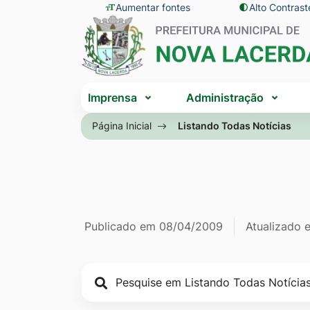
Seção
Ir
Aumentar fontes
Alto Contrast
Seção
de
para
do
atalhos
o
menu
e
conteúdo
principal
Seção
links
[alt+1]
Imprensa
Administração
do
de
Ir
menu
Página Inicial
Listando Todas Notícias
acessibilidade
para
principal
o
menu
[alt+2]
Ir
Página Listan
Informações
Publicado em
08/04/2009
Atualizado
para
a
de
busca
publicação
[alt+3]