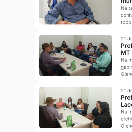
mun
Na t
conh
todo
21 d
Pre
MT 
Na m
gabi
Gian
21 d
Pre
Lac
Na m
efet
O en