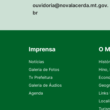
ouvidoria@novalacerda.mt.gov.
br
Imprensa
O M
Seção do Rodapé e Contato
Notícias
Histór
Galeria de Fotos
Hino,
Tv Prefeitura
Econ
Galeria de Áudios
Geogr
Agenda
Links 
Local
Turis