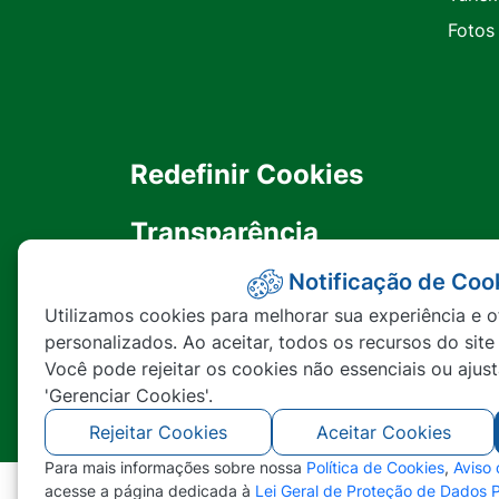
Fotos
Redefinir Cookies
Transparência
Notificação de Coo
Ouvidoria
Utilizamos cookies para melhorar sua experiência e o
personalizados. Ao aceitar, todos os recursos do site
SIC
Você pode rejeitar os cookies não essenciais ou ajus
'Gerenciar Cookies'.
Rejeitar Cookies
Aceitar Cookies
Para mais informações sobre nossa
Política de Cookies
,
Aviso
acesse a página dedicada à
Lei Geral de Proteção de Dados 