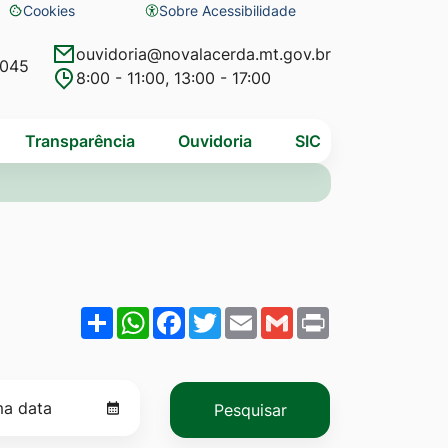
Cookies
Sobre Acessibilidade
Abrir
preferências
ouvidoria@novalacerda.mt.gov.br
4045
8:00 - 11:00, 13:00 - 17:00
de
cookies
Transparência
Ouvidoria
SIC
Share
WhatsApp
Facebook
Twitter
Email
Gmail
Print
Pesquisar