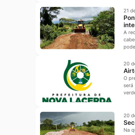
21 d
Pon
int
A re
cabe
pode
20 d
Air
O pr
será
verd
20 d
Sec
Na q