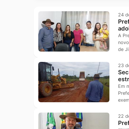
Ir
para
24 d
Pref
o
ado
rodapé
A Pr
[alt+4]
novo
de J
23 d
Secr
est
Em m
Pref
exem
22 d
Pre