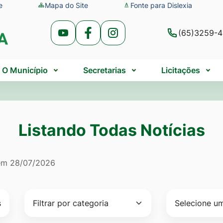
e
Mapa do Site
Fonte para Dislexia
(65)3259-
Acessar
Acessar
Acessar
a
a
a
Rede
Rede
Rede
O Município
Secretarias
Licitações
Social
Social
Social
Youtube
Facebook
Instagram
Listando Todas Notícias
do Todas Notícias
 em
28/07/2026