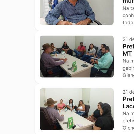
mun
Na t
conh
todo
21 d
Pre
MT 
Na m
gabi
Gian
21 d
Pre
Lac
Na m
efet
O en