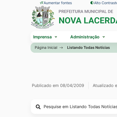
Seção
Ir
Aumentar fontes
Alto Contrast
Seção
de
para
do
atalhos
o
menu
e
conteúdo
principal
Seção
links
[alt+1]
Imprensa
Administração
do
de
Ir
menu
Página Inicial
Listando Todas Notícias
acessibilidade
para
principal
o
menu
[alt+2]
Ir
Página Listan
Informações
Publicado em
08/04/2009
Atualizado
para
a
de
busca
publicação
[alt+3]