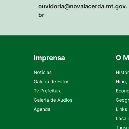
ouvidoria@novalacerda.mt.gov.
br
Imprensa
O M
Seção do Rodapé e Contato
Notícias
Histór
Galeria de Fotos
Hino,
Tv Prefeitura
Econ
Galeria de Áudios
Geogr
Agenda
Links 
Local
Turis