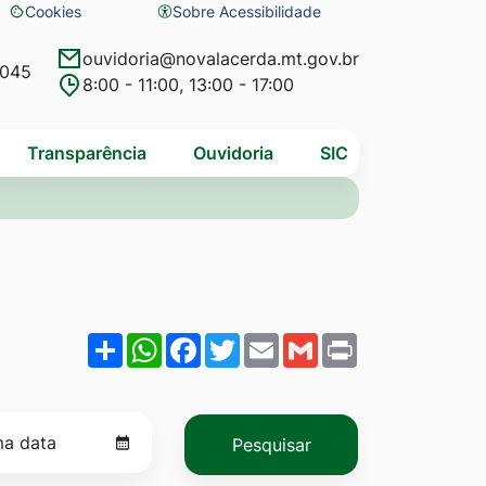
Cookies
Sobre Acessibilidade
Abrir
preferências
ouvidoria@novalacerda.mt.gov.br
4045
8:00 - 11:00, 13:00 - 17:00
de
cookies
Transparência
Ouvidoria
SIC
Share
WhatsApp
Facebook
Twitter
Email
Gmail
Print
Pesquisar