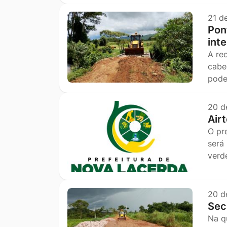
21 d
Pon
int
A re
cabe
pode
20 d
Air
O pr
será
verd
20 d
Sec
Na q